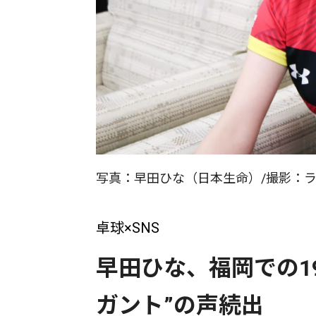
写真：早田ひな（日本生命）/撮影：
卓球×SNS
早田ひな、福岡での19
ガント”の声続出