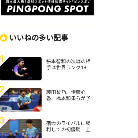
いいねの多い記事
1
張本智和の次戦の相
手は世界ランク18
位・向鵬に USスマ
ッシュ快進撃のシド
レンコ破る＜卓球・
2
WTTチャンピオンズ
藤田梨乃、伊藤心
横浜2026＞
香、橋本和果らが予
選1位通過＜卓球・全
農杯全日本ホカバ
2026・バンビ女子予
3
選リーグ＞
宿命のライバルに勝
利しての初優勝 上
宮・服部圭吾「気合