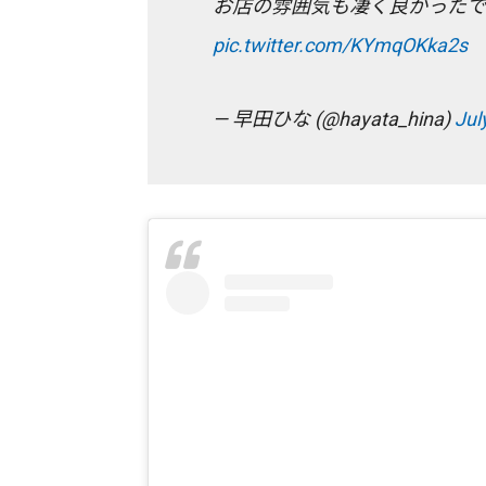
お店の雰囲気も凄く良かったで
pic.twitter.com/KYmqOKka2s
— 早田ひな (@hayata_hina)
Jul