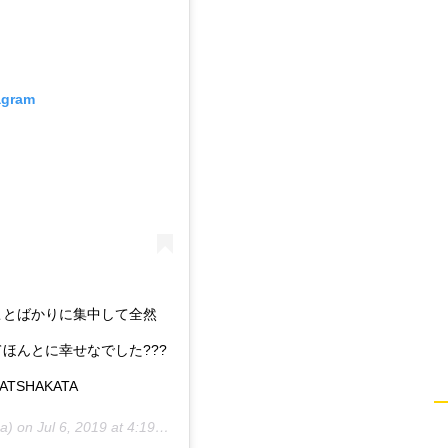
agram
ことばかりに集中して全然
ほんとに幸せなでした???
ATSHAKATA
a) on
Jul 6, 2019 at 4:19pm PDT