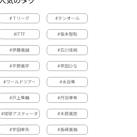
人気のタグ
#Ｔリーグ
#テンオール
#ITTF
#張本智和
#伊藤美誠
#石川佳純
#平野美宇
#早田ひな
#ワールドツアー
#水谷隼
#戸上隼輔
#丹羽孝希
#琉球アスティーダ
#木原美悠
#宇田幸矢
#長﨑美柚