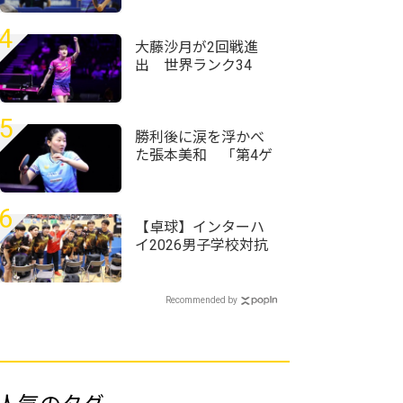
で勝とうかなと」＜
卓球・近畿高校選手
4
権2026/男子シングル
大藤沙月が2回戦進
ス＞
出 世界ランク34
位・ウェールズ選手
との激しいラリー戦
制す＜卓球・WTTチ
5
ャンピオンズ横浜
勝利後に涙を浮かべ
2026＞
た張本美和 「第4ゲ
ームでもう終わった
と思った」＜卓球・
WTTチャンピオンズ
6
横浜2026＞
【卓球】インターハ
イ2026男子学校対抗
の組み合わせ決定
野田学園高校は前回
王者として迎える夏
Recommended by