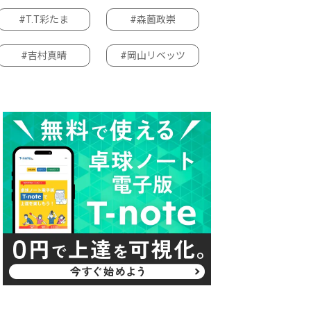
#T.T彩たま
#森薗政崇
#吉村真晴
#岡山リベッツ