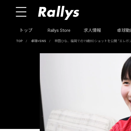
トップ
Rallys Store
求人情報
卓球動
TOP
/
卓球×SNS
/
早田ひな、福岡での19歳BDショットを公開 “エレガ