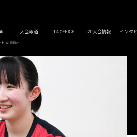
画
大会報道
T4 OFFICE
i2U大会情報
インタ
ント”の声続出