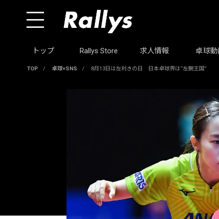
トップ
Rallys Store
求人情報
卓球動
TOP
/
卓球×SNS
/
8月13日は左利きの日 日本卓球界は“左腕王国”