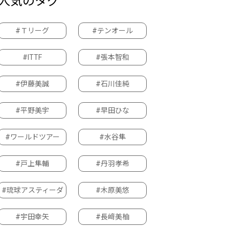
人気のタグ
#Ｔリーグ
#テンオール
#ITTF
#張本智和
#伊藤美誠
#石川佳純
#平野美宇
#早田ひな
#ワールドツアー
#水谷隼
#戸上隼輔
#丹羽孝希
#琉球アスティーダ
#木原美悠
#宇田幸矢
#長﨑美柚