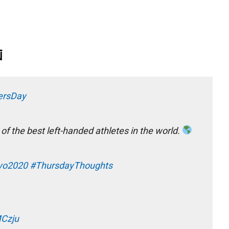
画
ersDay
f the best left-handed athletes in the world.
yo2020
#ThursdayThoughts
MCzju