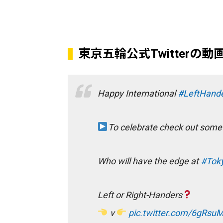
東京五輪公式Twitterの動
Happy International
#LeftHand
To celebrate check out some o
Who will have the edge at
#Tok
Left or Right-Handers
v
pic.twitter.com/6gRsu