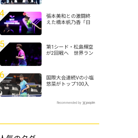
ローセレモニーが実
施＜卓球・WTTチャ
4
ンピオンズ横浜2026
張本美和との激闘終
＞
えた橋本帆乃香「日
本人選手は世界で一
番カット打ちがうま
い」＜卓球・WTTチ
5
ャンピオンズ横浜
第1シード・松島輝空
2026＞
が2回戦へ 世界ラン
ク26位・周启豪に勝
利＜卓球・WTTチャ
ンピオンズ横浜2026
6
＞
国際大会連続Vの小塩
悠菜がトップ100入
り 女子複で横井咲
桜/大藤沙月ペアが4
位に｜卓球女子世界
Recommended by
ランキング（2026年
第32週）