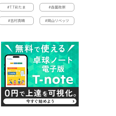
#T.T彩たま
#森薗政崇
#吉村真晴
#岡山リベッツ