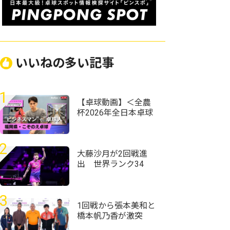
いいねの多い記事
1
【卓球動画】＜全農
杯2026年全日本卓球
選手権大会（ホープ
ス・カブ・バンビの
部）福岡県予選会＞
2
大藤沙月が2回戦進
出 世界ランク34
位・ウェールズ選手
との激しいラリー戦
制す＜卓球・WTTチ
3
ャンピオンズ横浜
1回戦から張本美和と
2026＞
橋本帆乃香が激突
張本智和も参加のド