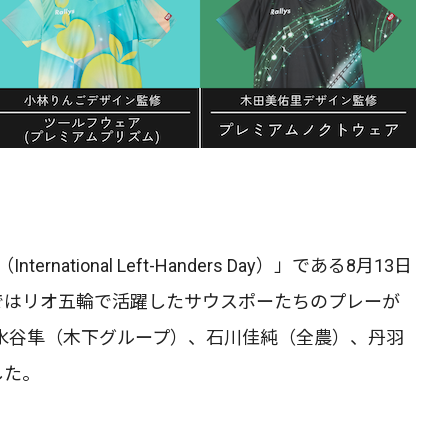
rnational Left-Handers Day）」である8月13日
ではリオ五輪で活躍したサウスポーたちのプレーが
水谷隼（木下グループ）、石川佳純（全農）、丹羽
した。