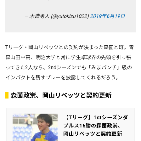
— 木造勇人 (@yutokizu1022)
2019年6月19日
Tリーグ・岡山リベッツとの契約が決まった森薗と町。青
森山田中高、明治大学と常に学生卓球界の先頭を引っ張
ってきた2人なら、2ndシーズンでも「みまパンチ」級の
インパクトを残すプレーを披露してくれるだろう。
森薗政崇、岡山リベッツと契約更新
【Tリーグ】1stシーズンダ
ブルス16勝の森薗政崇、
岡山リベッツと契約更新