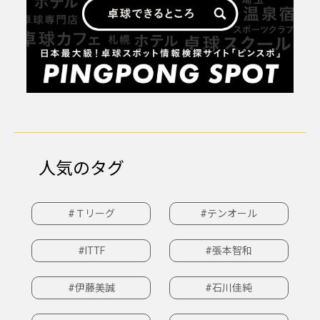
人気のタグ
#Ｔリーグ
#テンオール
#ITTF
#張本智和
#伊藤美誠
#石川佳純