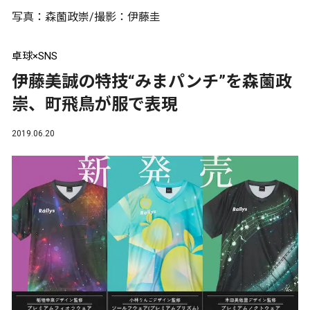
写真：森薗政崇/撮影：伊藤圭
卓球×SNS
伊藤美誠の特技“みまパンチ”を森薗政
崇、町飛鳥が服で表現
2019.06.20