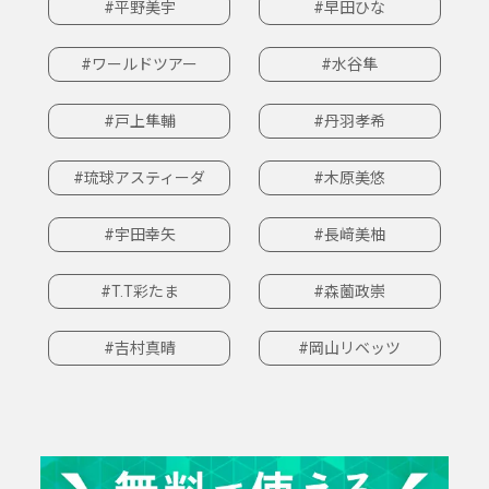
#平野美宇
#早田ひな
#ワールドツアー
#水谷隼
#戸上隼輔
#丹羽孝希
#琉球アスティーダ
#木原美悠
#宇田幸矢
#長﨑美柚
#T.T彩たま
#森薗政崇
#吉村真晴
#岡山リベッツ