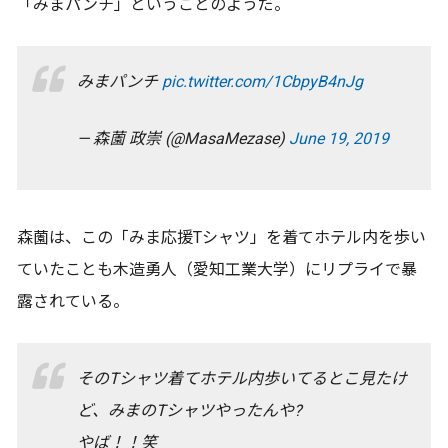
「みまパンチ」ということのようだ。
みまパンチ
pic.twitter.com/1CbpyB4nJg
— 森薗 政崇 (@MasaMezase)
June 19, 2019
森薗は、この「みま応援Tシャツ」を着てホテル内を歩い
ていたことも木造勇人（愛知工業大学）にリプライで暴
露されている。
そのTシャツ着てホテル内歩いてるとこ見たけ
ど、みまのTシャツやったんや?
やば！！笑