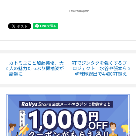
Powered by popIn
カトミユこと加藤美優、大
RTでジンタクを強くするプ
人の魅力たっぷり振袖姿が
ロジェクト 水谷や張本ら
話題に
卓球界総出で4,400RT超え