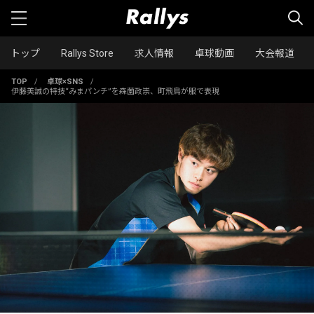
トップ
Rallys Store
求人情報
卓球動画
大会報道
TOP
/
卓球×SNS
/
伊藤美誠の特技“みまパンチ”を森薗政崇、町飛鳥が服で表現