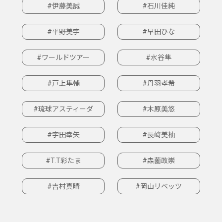
#伊藤美誠
#石川佳純
#平野美宇
#早田ひな
#ワールドツアー
#水谷隼
#戸上隼輔
#丹羽孝希
#琉球アスティーダ
#木原美悠
#宇田幸矢
#長﨑美柚
#T.T彩たま
#森薗政崇
#吉村真晴
#岡山リベッツ