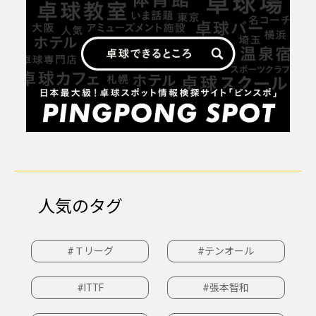
人気のタグ
#Ｔリーグ
#テンオール
#ITTF
#張本智和