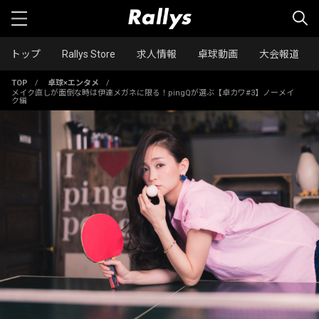
トップ
Rallys Store
求人情報
卓球動画
大会報道
TOP
/
卓球×エンタメ
/
メイク直しが面倒な時は伊達メガネに限る！pingQが選ぶ【卓カワ#3】ノーメイ
ク編