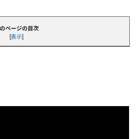
のページの目次
[
表示
]