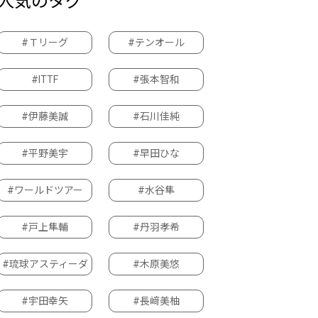
人気のタグ
#Ｔリーグ
#テンオール
#ITTF
#張本智和
#伊藤美誠
#石川佳純
#平野美宇
#早田ひな
#ワールドツアー
#水谷隼
#戸上隼輔
#丹羽孝希
#琉球アスティーダ
#木原美悠
#宇田幸矢
#長﨑美柚