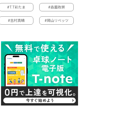
#T.T彩たま
#森薗政崇
#吉村真晴
#岡山リベッツ