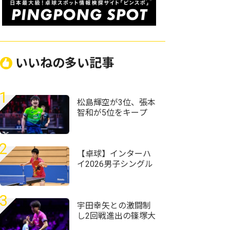
いいねの多い記事
1
松島輝空が3位、張本
智和が5位をキープ
国際大会V・ロシアの
20歳がトップ100入り
｜卓球男子世界ラン
2
キング（2026年第32
【卓球】インターハ
週）
イ2026男子シングル
スの組み合わせ決
定 昨年準Vの星槎横
浜・伊藤佑太が第1シ
3
ードに
宇田幸矢との激闘制
し2回戦進出の篠塚大
登 ブラジルでの黒