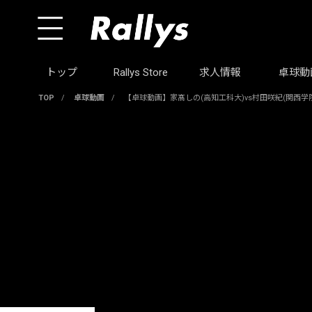
トップ
Rallys Store
求人情報
卓球動
TOP
/
卓球動画
/
【卓球動画】家髙しの(高知工科大)vs村田咲紀(関西学