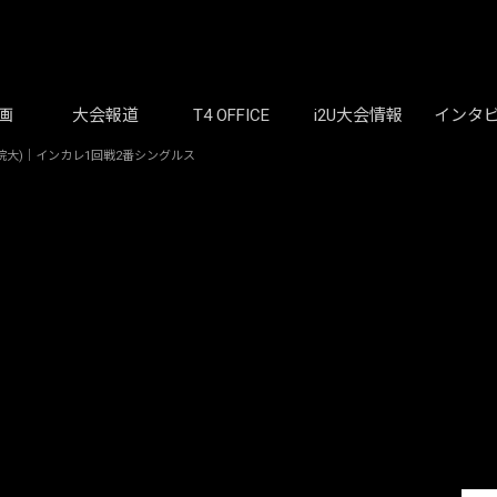
画
大会報道
T4 OFFICE
i2U大会情報
インタ
院大)｜インカレ1回戦2番シングルス