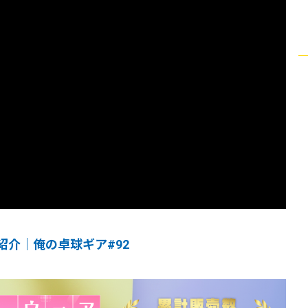
介｜俺の卓球ギア#92