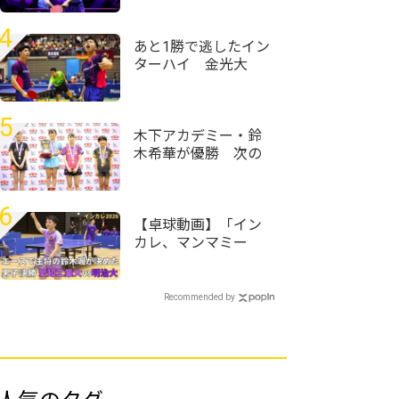
星から一転「もうや
るしかない」＜卓
4
球・WTTチャンピオ
あと1勝で逃したイン
ンズ横浜2026＞
ターハイ 金光大
阪・松井九十九/千原
史大ペアが“引退試
合”で残した足跡＜卓
5
球・近畿高校選手権
木下アカデミー・鈴
2026＞
木希華が優勝 次の
目標は「一年生で全
中優勝」＜卓球・全
農杯全日本ホカバ
6
2026/ホープス女子＞
【卓球動画】「イン
カレ、マンマミー
ア」4年生主将兼エー
スの愛知工業大・鈴
木颯、最後のインカ
Recommended by
レで王座奪還｜イン
カレ卓球2026男子決
勝 愛知工業大vs明
治大