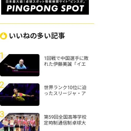
いいねの多い記事
1
1回戦で中国選手に敗
れた伊藤美誠「イエ
ローカードには
『え？』ってなりま
した」＜卓球・WTT
2
チャンピオンズ横浜
世界ランク10位に迫
2026＞
ったスリージャ・ア
クラ「粒高ラバーは
コーチに言われて使
い始めた」＜卓球・
3
WTTチャンピオンズ
第59回全国高等学校
横浜2026＞
定時制通信制卓球大
会