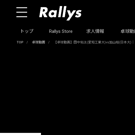
トップ
Rallys Store
求人情報
卓球動
TOP
/
卓球動画
/
【卓球動画】田中佑汰(愛知工業大)vs加山裕(日本大)