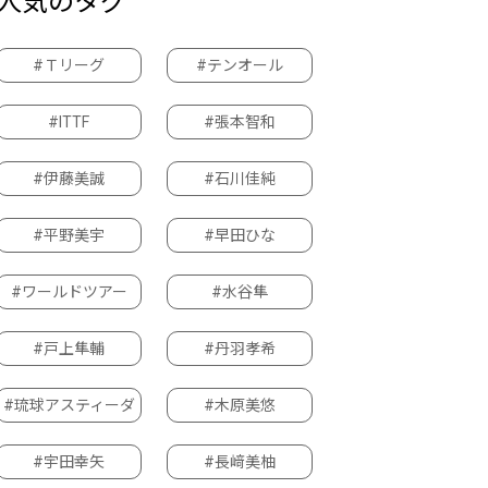
人気のタグ
#Ｔリーグ
#テンオール
#ITTF
#張本智和
#伊藤美誠
#石川佳純
#平野美宇
#早田ひな
#ワールドツアー
#水谷隼
#戸上隼輔
#丹羽孝希
#琉球アスティーダ
#木原美悠
#宇田幸矢
#長﨑美柚