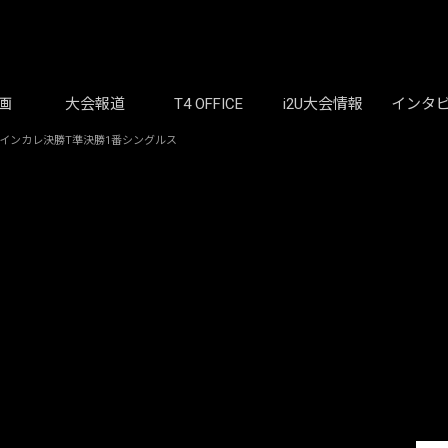
画
大会報道
T4 OFFICE
i2U大会情報
インタ
｜インカレ決勝T準決勝1番シングルス