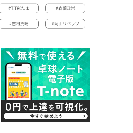
#T.T彩たま
#森薗政崇
#吉村真晴
#岡山リベッツ