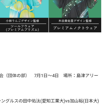
会（団体の部） 7月1日～4日 場所：島津アリー
グルスの田中佑汰(愛知工業大)vs加山裕(日本大)