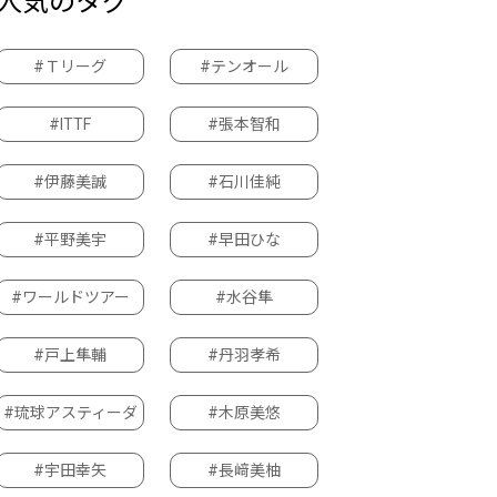
人気のタグ
#Ｔリーグ
#テンオール
#ITTF
#張本智和
#伊藤美誠
#石川佳純
#平野美宇
#早田ひな
#ワールドツアー
#水谷隼
#戸上隼輔
#丹羽孝希
#琉球アスティーダ
#木原美悠
#宇田幸矢
#長﨑美柚