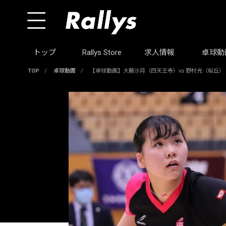
トップ
Rallys Store
求人情報
卓球動
TOP
/
卓球動画
/
【卓球動画】大藤沙月（四天王寺）vs 野村光（桜丘