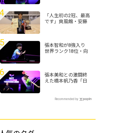
の中で削ぎ落として
いく感覚が大事」＜
4
卓球・WTTチャンピ
「人生初の2冠、最高
オンズ横浜2026＞
です」爽風館・安藤
京護が男子単制す
団体決勝と同じ相手
に連勝でV＜第59回全
5
国高等学校定時制通
張本智和が8強入り
信制卓球大会＞
世界ランク18位・向
鵬にストレート勝利
＜卓球・WTTチャン
ピオンズ横浜2026＞
6
張本美和との激闘終
えた橋本帆乃香「日
本人選手は世界で一
番カット打ちがうま
い」＜卓球・WTTチ
Recommended by
ャンピオンズ横浜
2026＞