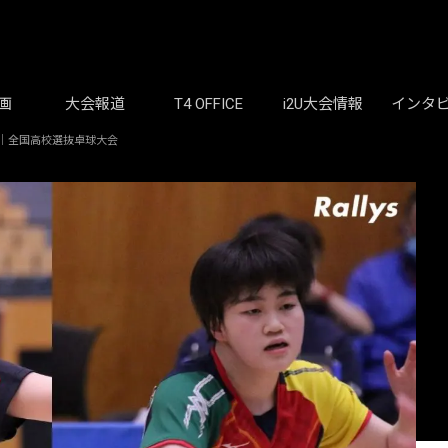
画
大会報道
T4 OFFICE
i2U大会情報
インタ
）｜全国高校選抜卓球大会