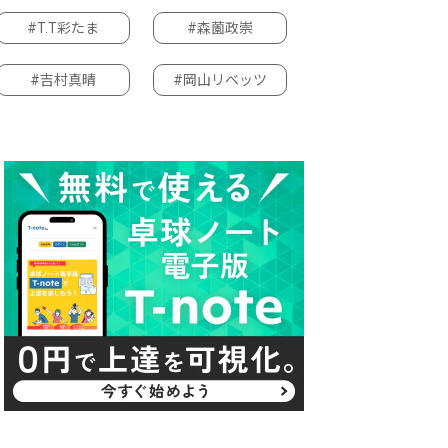
#T.T彩たま
#森薗政崇
#吉村真晴
#岡山リベッツ