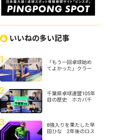
いいねの多い記事
1
「もう一回卓球始め
てよかった」クラー
ク記念国際･山口の村
田悠菜、女子単優勝
＜第59回全国高等学
2
校定時制通信制卓球
千葉県卓球連盟105年
大会＞
目の歴史 ホカバ千
葉代表19人が決定＜
全農杯2026年全日本
卓球選手権大会（ホ
3
ープス・カブ・バン
8強入りを果たした早
ビの部）千葉県予選
田ひな 2年後のロス
会＞
五輪に向けて「自分