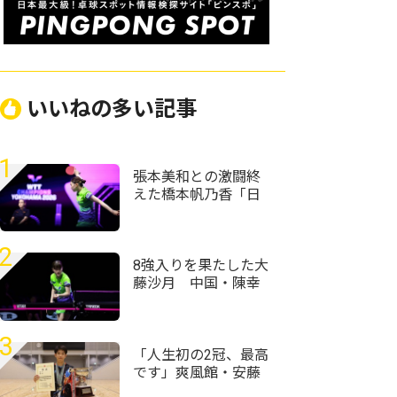
いいねの多い記事
1
張本美和との激闘終
えた橋本帆乃香「日
本人選手は世界で一
番カット打ちがうま
い」＜卓球・WTTチ
2
ャンピオンズ横浜
8強入りを果たした大
2026＞
藤沙月 中国・陳幸
同との対戦に「前回
以上に良い試合をし
て勝ちにいきたい」
3
＜卓球・WTTチャン
「人生初の2冠、最高
ピオンズ横浜2026＞
です」爽風館・安藤
京護が男子単制す