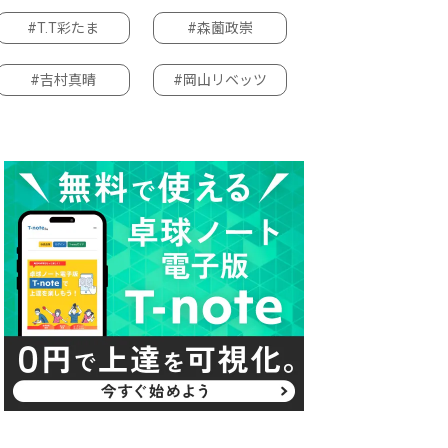
#T.T彩たま
#森薗政崇
#吉村真晴
#岡山リベッツ