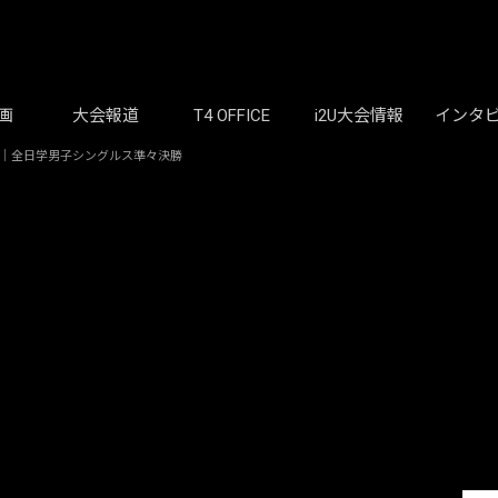
画
大会報道
T4 OFFICE
i2U大会情報
インタ
大)｜全日学男子シングルス準々決勝