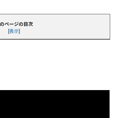
のページの目次
[
表示
]