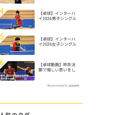
団体決勝と同じ相手
に連勝でV＜第59回全
4
国高等学校定時制通
【卓球】インターハ
信制卓球大会＞
イ2026男子シングル
スの組み合わせ決
定 昨年準Vの星槎横
浜・伊藤佑太が第1シ
5
ードに
【卓球】インターハ
イ2026女子シングル
スの組み合わせ決
定 第1シードには四
天王寺・髙森愛央が
6
入る
【卓球動画】昨年決
勝で悔しい思いをし
た濵田尚人がラスト
で大熱戦｜インカレ
卓球2026男子準々決
Recommended by
勝 早稲田大vs駒澤
大