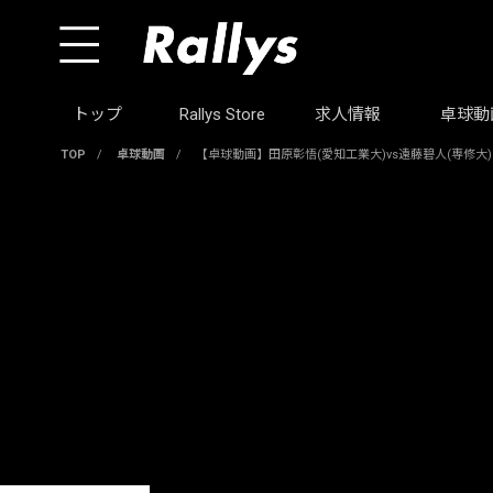
トップ
Rallys Store
求人情報
卓球動
TOP
/
卓球動画
/
【卓球動画】田原彰悟(愛知工業大)vs遠藤碧人(専修