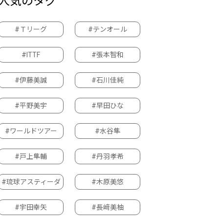
人気のタグ
#Ｔリーグ
#テンオール
#ITTF
#張本智和
#伊藤美誠
#石川佳純
#平野美宇
#早田ひな
#ワールドツアー
#水谷隼
#戸上隼輔
#丹羽孝希
#琉球アスティーダ
#木原美悠
#宇田幸矢
#長﨑美柚