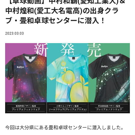
【卓球動画】中村和覇(愛知工業大)＆
中村煌和(愛工大名電高)の出身クラ
ブ・畳和卓球センターに潜入！
2023.03.03
今回は大分県にある畳和卓球センターに潜入しました。