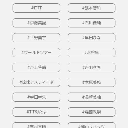
#ITTF
#張本智和
#伊藤美誠
#石川佳純
#平野美宇
#早田ひな
#ワールドツアー
#水谷隼
#戸上隼輔
#丹羽孝希
#琉球アスティーダ
#木原美悠
#宇田幸矢
#長﨑美柚
#T.T彩たま
#森薗政崇
#吉村真晴
#岡山リベッツ