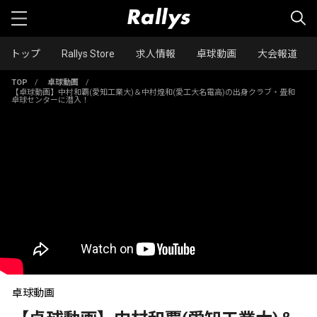
トップ
Rallys Store
求人情報
卓球動画
大会報道
TOP
/
卓球動画
/
【卓球動画】中村和覇(愛知工業大)＆中村煌和(愛工大名電高)の出身クラブ・畳和
卓球センターに潜入！
卓球動画