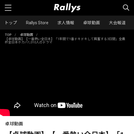
トップ
Rallys Store
求人情報
卓球動画
大会報道
TOP
/
卓球動画
/
【卓球動画】【一番熱い全日本】「1年間で1番ドキドキして興奮する3日間」全農
杯全日本ホカバ1,010人のドラマ
卓球動画