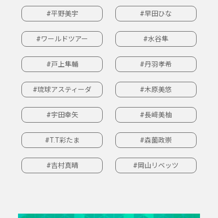
#平野美宇
#早田ひな
#ワールドツアー
#水谷隼
#戸上隼輔
#丹羽孝希
#琉球アスティーダ
#木原美悠
#宇田幸矢
#長﨑美柚
#T.T彩たま
#森薗政崇
#吉村真晴
#岡山リベッツ