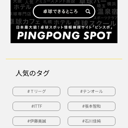
人気のタグ
#Ｔリーグ
#テンオール
#ITTF
#張本智和
#伊藤美誠
#石川佳純