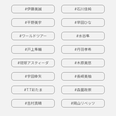
#伊藤美誠
#石川佳純
#平野美宇
#早田ひな
#ワールドツアー
#水谷隼
#戸上隼輔
#丹羽孝希
#琉球アスティーダ
#木原美悠
#宇田幸矢
#長﨑美柚
#T.T彩たま
#森薗政崇
#吉村真晴
#岡山リベッツ