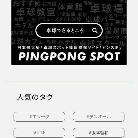
人気のタグ
#Ｔリーグ
#テンオール
#ITTF
#張本智和