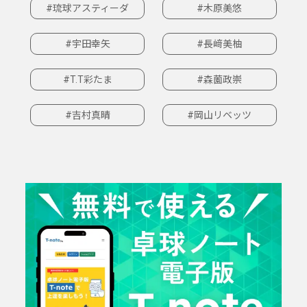
#琉球アスティーダ
#木原美悠
#宇田幸矢
#長﨑美柚
#T.T彩たま
#森薗政崇
#吉村真晴
#岡山リベッツ