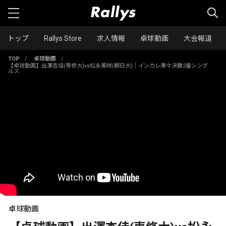
トップ
Rallys Store
求人情報
卓球動画
大会報道
TOP
/
卓球動画
/
【卓球動画】出澤杏佳(専修大)vs松永美咲(朝日大)｜インカレ準々決勝2番シング
ルス
卓球動画