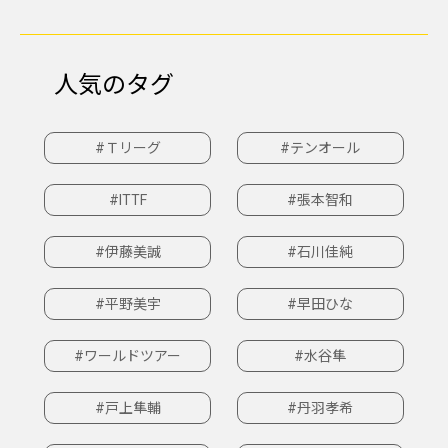
人気のタグ
#Ｔリーグ
#テンオール
#ITTF
#張本智和
#伊藤美誠
#石川佳純
#平野美宇
#早田ひな
#ワールドツアー
#水谷隼
#戸上隼輔
#丹羽孝希