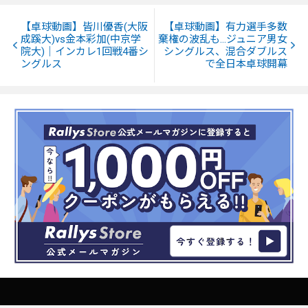
【卓球動画】皆川優香(大阪
【卓球動画】有力選手多数
成蹊大)vs金本彩加(中京学
棄権の波乱も…ジュニア男女
院大)｜インカレ1回戦4番シ
シングルス、混合ダブルス
ングルス
で全日本卓球開幕