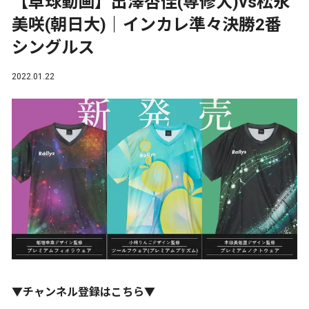
【卓球動画】出澤杏佳(専修大)vs松永
美咲(朝日大)｜インカレ準々決勝2番
シングルス
2022.01.22
▼チャンネル登録はこちら▼