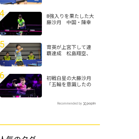
定 昨年準Vの星槎横
浜・伊藤佑太が第1シ
4
ードに
8強入りを果たした大
藤沙月 中国・陳幸
同との対戦に「前回
以上に良い試合をし
て勝ちにいきたい」
5
＜卓球・WTTチャン
育英が上宮下して連
ピオンズ横浜2026＞
覇達成 松島翔空、
西面睦輝が会心の単
複2点取り＜卓球・近
畿高校選手権2026/男
6
子学校対抗＞
初戦白星の大藤沙月
「五輪を意識したの
はここ2、3年」坂本
竜介コーチ「五輪を
目指している」＜卓
Recommended by
球・WTTチャンピオ
ンズ横浜2026＞