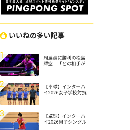
いいねの多い記事
1
周启豪に勝利の松島
輝空 「どの相手が
来ても自分のプレー
ができれば勝てる」
＜卓球・WTTチャン
2
ピオンズ横浜2026＞
【卓球】インターハ
イ2026女子学校対抗
の組み合わせ決定
前回王者・星槎横浜
が初連覇狙う
3
【卓球】インターハ
イ2026男子シングル
スの組み合わせ決