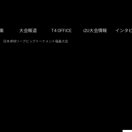
画
大会報道
T4 OFFICE
i2U大会情報
インタ
ー 日本卓球リーグビッグトーナメント福島大会