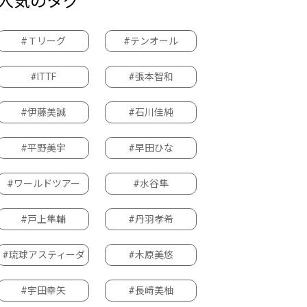
人気のタグ
#Ｔリーグ
#テンオール
#ITTF
#張本智和
#伊藤美誠
#石川佳純
#平野美宇
#早田ひな
#ワールドツアー
#水谷隼
#戸上隼輔
#丹羽孝希
#琉球アスティーダ
#木原美悠
#宇田幸矢
#長﨑美柚