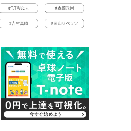
#T.T彩たま
#森薗政崇
#吉村真晴
#岡山リベッツ