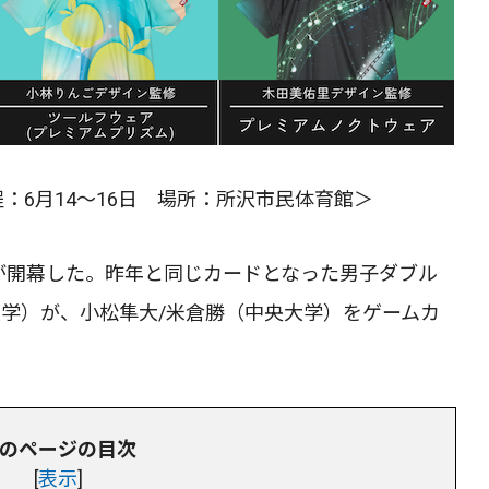
：6月14～16日 場所：所沢市民体育館＞
権が開幕した。昨年と同じカードとなった男子ダブル
大学）が、小松隼大/米倉勝（中央大学）をゲームカ
。
のページの目次
[
表示
]