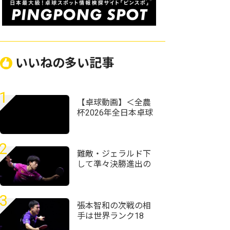
いいねの多い記事
1
【卓球動画】＜全農
杯2026年全日本卓球
選手権大会（ホープ
ス・カブ・バンビの
部）新潟県予選会＞
2
難敵・ジェラルド下
して準々決勝進出の
篠塚大登「次勝って
自己ベストを更新し
たい」＜卓球・WTT
3
チャンピオンズ横浜
張本智和の次戦の相
2026＞
手は世界ランク18
位・向鵬に USスマ