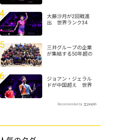
ッシュ快進撃のシド
レンコ破る＜卓球・
4
WTTチャンピオンズ
大藤沙月が2回戦進
横浜2026＞
出 世界ランク34
位・ウェールズ選手
との激しいラリー戦
制す＜卓球・WTTチ
5
ャンピオンズ横浜
三井グループの企業
2026＞
が集結する50年超の
歴史ある大会 企業
対抗戦は三井住友信
託銀行が頂点に＜卓
6
球・オール三井2026
ジョアン・ジェラル
＞
ドが中国超え 世界
ランク12位・温瑞博
を破る＜卓球・WTT
チャンピオンズ横浜
Recommended by
2026＞