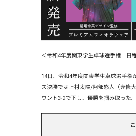
＜令和4年度関東学生卓球選手権 日程
14日、令和4年度関東学生卓球選手
ス決勝では上村太陽/阿部悠人（専修
ウント3-2で下し、優勝を掴み取った
こ