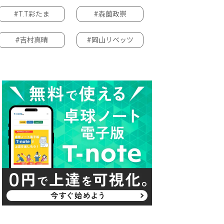
#T.T彩たま
#森薗政崇
#吉村真晴
#岡山リベッツ