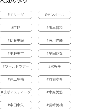
人気のタグ
#Ｔリーグ
#テンオール
#ITTF
#張本智和
#伊藤美誠
#石川佳純
#平野美宇
#早田ひな
#ワールドツアー
#水谷隼
#戸上隼輔
#丹羽孝希
#琉球アスティーダ
#木原美悠
#宇田幸矢
#長﨑美柚