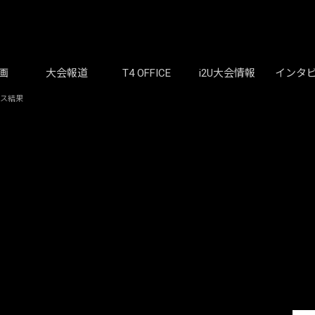
画
大会報道
T4 OFFICE
i2U大会情報
インタ
ルス結果