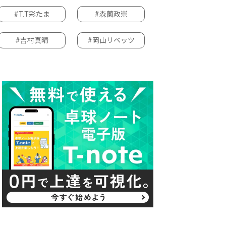
#T.T彩たま
#森薗政崇
#吉村真晴
#岡山リベッツ