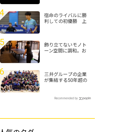
コーチに言われて使
い始めた」＜卓球・
4
WTTチャンピオンズ
宿命のライバルに勝
横浜2026＞
利しての初優勝 上
宮・服部圭吾「気合
で勝とうかなと」＜
卓球・近畿高校選手
5
権2026/男子シングル
飾り立てないモノト
ス＞
ーン空間に調和。お
丸山ホテルがT4
OFFICEで仕掛けるサ
ウナと湯上がりの対
6
話
三井グループの企業
が集結する50年超の
歴史ある大会 企業
対抗戦は三井住友信
託銀行が頂点に＜卓
Recommended by
球・オール三井2026
＞