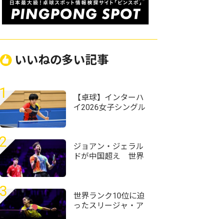
いいねの多い記事
1
【卓球】インターハ
イ2026女子シングル
スの組み合わせ決
定 第1シードには四
天王寺・髙森愛央が
2
入る
ジョアン・ジェラル
ドが中国超え 世界
ランク12位・温瑞博
を破る＜卓球・WTT
チャンピオンズ横浜
3
2026＞
世界ランク10位に迫
ったスリージャ・ア
クラ「粒高ラバーは