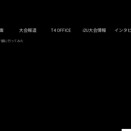
画
大会報道
T4 OFFICE
i2U大会情報
インタ
チ観に行ってみた