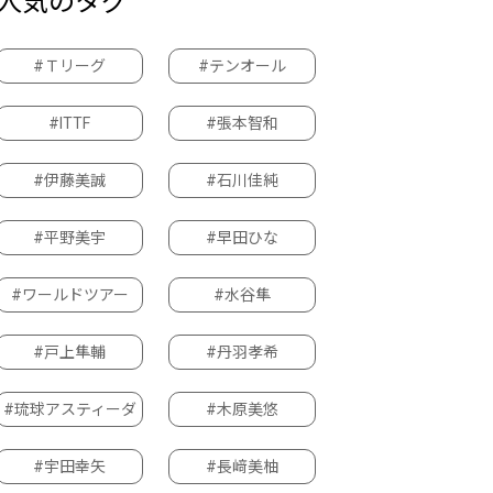
人気のタグ
#Ｔリーグ
#テンオール
#ITTF
#張本智和
#伊藤美誠
#石川佳純
#平野美宇
#早田ひな
#ワールドツアー
#水谷隼
#戸上隼輔
#丹羽孝希
#琉球アスティーダ
#木原美悠
#宇田幸矢
#長﨑美柚