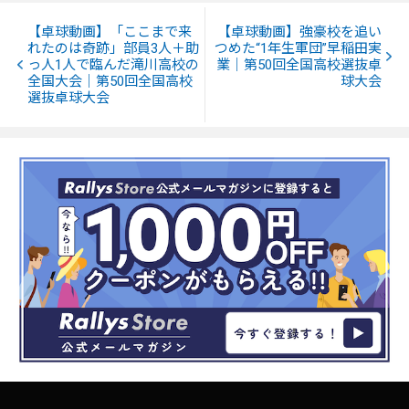
【卓球動画】「ここまで来
【卓球動画】強豪校を追い
れたのは奇跡」部員3人＋助
つめた“1年生軍団”早稲田実
っ人1人で臨んだ滝川高校の
業｜第50回全国高校選抜卓
全国大会｜第50回全国高校
球大会
選抜卓球大会