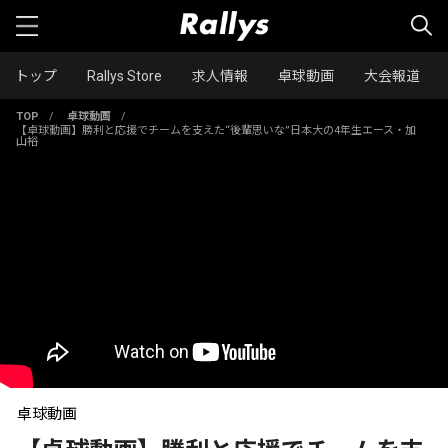
トップ
Rallys Store
求人情報
卓球動画
大会報道
TOP
/
卓球動画
/
【卓球動画】勝利と応援でチームを支えた“後輩思いな”日本大の4年生エース・加
山裕
卓球動画