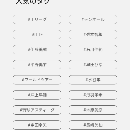
人気のタグ
#Ｔリーグ
#テンオール
#ITTF
#張本智和
#伊藤美誠
#石川佳純
#平野美宇
#早田ひな
#ワールドツアー
#水谷隼
#戸上隼輔
#丹羽孝希
#琉球アスティーダ
#木原美悠
#宇田幸矢
#長﨑美柚