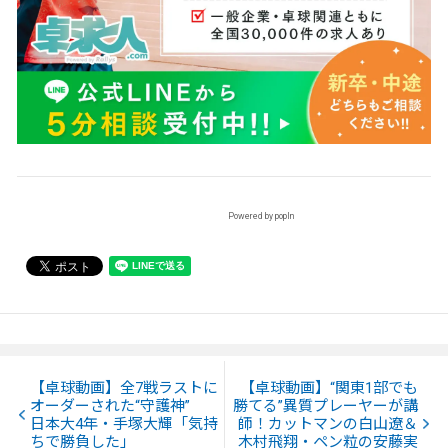
Powered by popIn
【卓球動画】全7戦ラストに
【卓球動画】“関東1部でも
オーダーされた“守護神”
勝てる”異質プレーヤーが講
日本大4年・手塚大輝「気持
師！カットマンの白山遼＆
ちで勝負した」
木村飛翔・ペン粒の安藤実