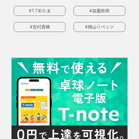
#T.T彩たま
#森薗政崇
#吉村真晴
#岡山リベッツ