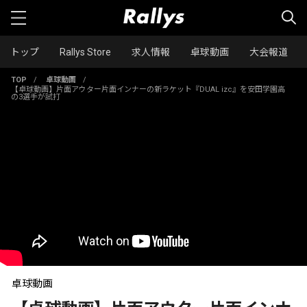
トップ
Rallys Store
求人情報
卓球動画
大会報道
TOP
/
卓球動画
/
【卓球動画】片面アウター片面インナーの新ラケット『DUAL izc』を安田学園高
の3選手が試打
卓球動画