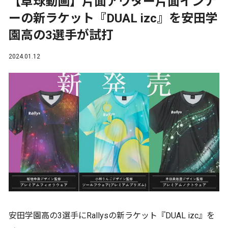
【卓球動画】片面アウター片面インナ
ーの新ラケット『DUAL izc』を安田学
園高の3選手が試打
2024.01.12
安田学園高の3選手にRallysの新ラケット『DUAL izc』を