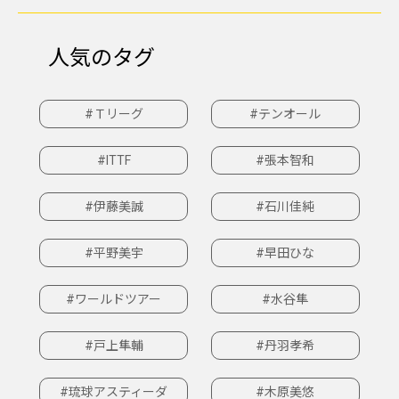
人気のタグ
#Ｔリーグ
#テンオール
#ITTF
#張本智和
#伊藤美誠
#石川佳純
#平野美宇
#早田ひな
#ワールドツアー
#水谷隼
#戸上隼輔
#丹羽孝希
#琉球アスティーダ
#木原美悠