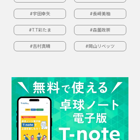
#宇田幸矢
#長﨑美柚
#T.T彩たま
#森薗政崇
#吉村真晴
#岡山リベッツ