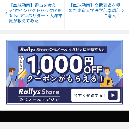
【卓球動画】得点を奪え
【卓球動画】文武両道を極
る“強インパクトバックD”を
めた東京大学医学部卓球部
Rallysアンバサダー・大澤祐
に潜入！
貴が教えてみた