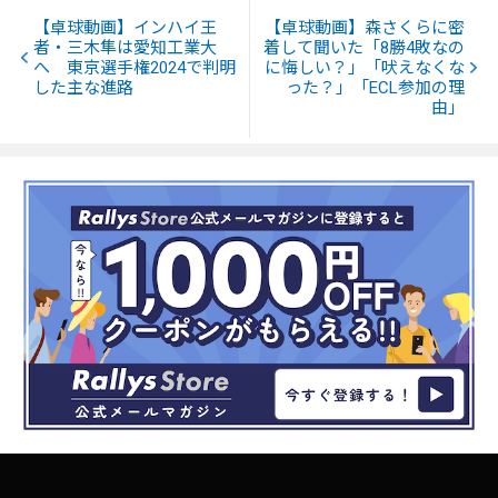
【卓球動画】インハイ王
【卓球動画】森さくらに密
者・三木隼は愛知工業大
着して聞いた「8勝4敗なの
へ 東京選手権2024で判明
に悔しい？」「吠えなくな
した主な進路
った？」「ECL参加の理
由」