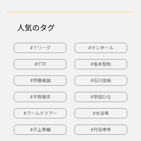
人気のタグ
#Ｔリーグ
#テンオール
#ITTF
#張本智和
#伊藤美誠
#石川佳純
#平野美宇
#早田ひな
#ワールドツアー
#水谷隼
#戸上隼輔
#丹羽孝希