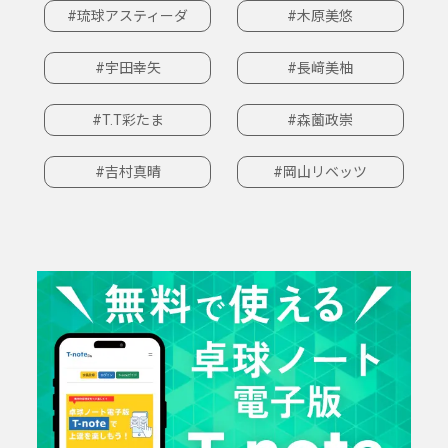
#琉球アスティーダ
#木原美悠
#宇田幸矢
#長﨑美柚
#T.T彩たま
#森薗政崇
#吉村真晴
#岡山リベッツ