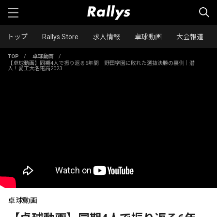
トップ
Rallys Store
求人情報
卓球動画
大会報道
TOP
/
卓球動画
/
【卓球動画】同期4人で振り返る6年間 野田学園に敗れた選抜決勝の裏側｜潜
入！愛工大名電高2023
卓球動画