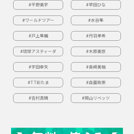
#平野美宇
#早田ひな
#ワールドツアー
#水谷隼
#戸上隼輔
#丹羽孝希
#琉球アスティーダ
#木原美悠
#宇田幸矢
#長﨑美柚
#T.T彩たま
#森薗政崇
#吉村真晴
#岡山リベッツ