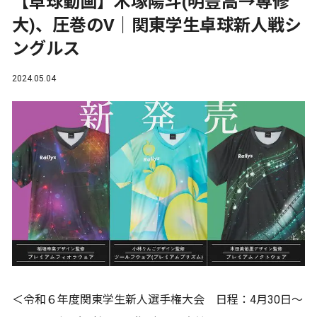
【卓球動画】木塚陽斗(明豊高→専修
大)、圧巻のV｜関東学生卓球新人戦シ
ングルス
2024.05.04
＜令和６年度関東学生新人選手権大会 日程：4月30日～