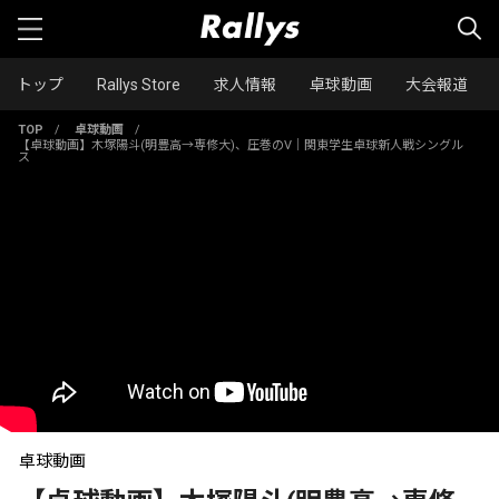
トップ
Rallys Store
求人情報
卓球動画
大会報道
TOP
/
卓球動画
/
【卓球動画】木塚陽斗(明豊高→専修大)、圧巻のV｜関東学生卓球新人戦シングル
ス
卓球動画