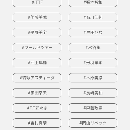
#ITTF
#張本智和
#伊藤美誠
#石川佳純
#平野美宇
#早田ひな
#ワールドツアー
#水谷隼
#戸上隼輔
#丹羽孝希
#琉球アスティーダ
#木原美悠
#宇田幸矢
#長﨑美柚
#T.T彩たま
#森薗政崇
#吉村真晴
#岡山リベッツ