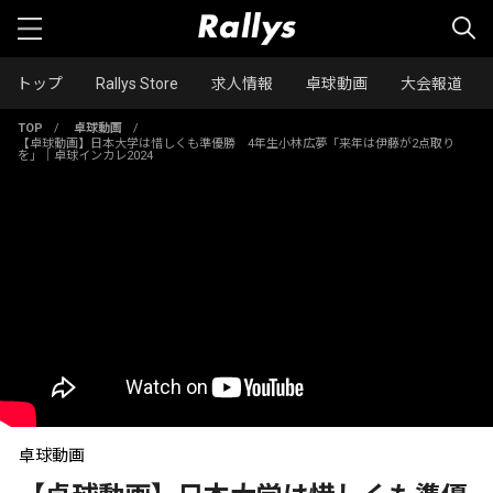
トップ
Rallys Store
求人情報
卓球動画
大会報道
TOP
/
卓球動画
/
【卓球動画】日本大学は惜しくも準優勝 4年生小林広夢「来年は伊藤が2点取り
を」｜卓球インカレ2024
卓球動画