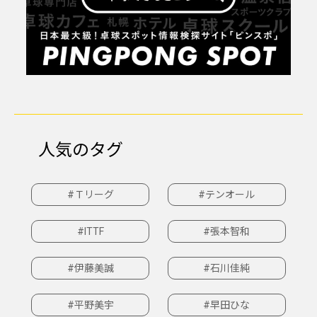
人気のタグ
#Ｔリーグ
#テンオール
#ITTF
#張本智和
#伊藤美誠
#石川佳純
#平野美宇
#早田ひな