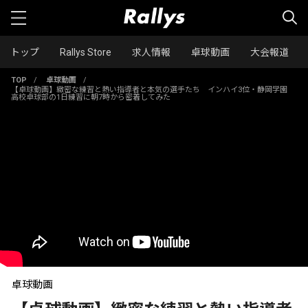
トップ
Rallys Store
求人情報
卓球動画
大会報道
TOP
/
卓球動画
/
【卓球動画】緻密な練習と熱い指導者と本気の選手たち インハイ3位・静岡学園
高校卓球部の1日練習に朝7時から密着してみた
卓球動画