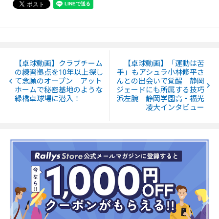
【卓球動画】クラブチーム
【卓球動画】「運動は苦
の練習拠点を10年以上探し
手」もアシュラ小林修平さ
て念願のオープン アット
んとの出会いで覚醒 静岡
ホームで秘密基地のような
ジェードにも所属する技巧
緑橋卓球場に潜入！
派左腕｜静岡学園高・福光
凌大インタビュー