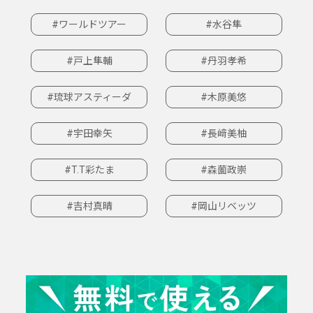
#ワールドツアー
#水谷隼
#戸上隼輔
#丹羽孝希
#琉球アスティーダ
#木原美悠
#宇田幸矢
#長﨑美柚
#T.T彩たま
#森薗政崇
#吉村真晴
#岡山リベッツ