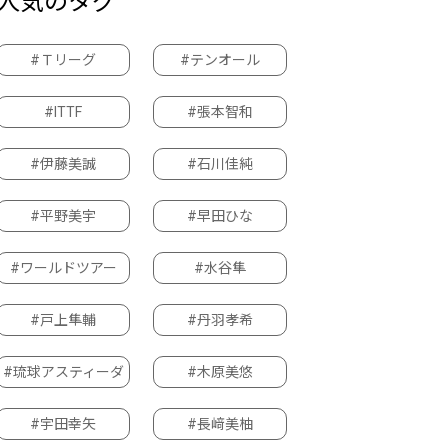
人気のタグ
#Ｔリーグ
#テンオール
#ITTF
#張本智和
#伊藤美誠
#石川佳純
#平野美宇
#早田ひな
#ワールドツアー
#水谷隼
#戸上隼輔
#丹羽孝希
#琉球アスティーダ
#木原美悠
#宇田幸矢
#長﨑美柚