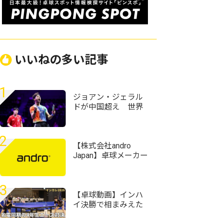
いいねの多い記事
1
ジョアン・ジェラル
ドが中国超え 世界
ランク12位・温瑞博
を破る＜卓球・WTT
チャンピオンズ横浜
2
2026＞
【株式会社andro
Japan】卓球メーカー
で働ける大変珍しい
機会です。「営業プロ
モーション職」募集
3
開始！
【卓球動画】インハ
イ決勝で相まみえた
愛工大名電同期 ラ