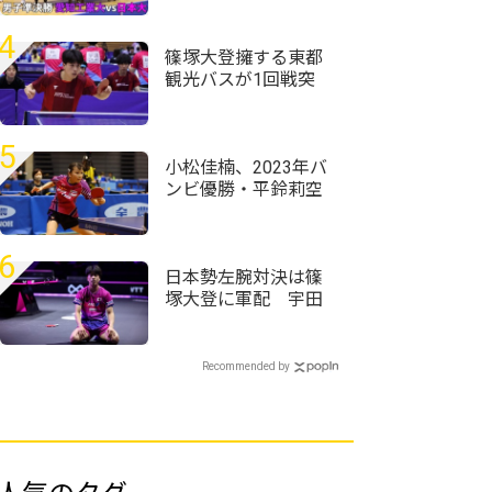
ストインカレで単複
激突 吉山和希vs面
4
田知己の1年生対決も
篠塚大登擁する東都
実現｜インカレ卓球
観光バスが1回戦突
2026男子準決勝 愛
破 トヨタ自動車、
知工業大vs日本大
東芝なども接戦制す
＜第76回全日本実業
5
団卓球選手権大会＞
小松佳楠、2023年バ
ンビ優勝・平鈴莉空
との激戦制して8強入
り＜卓球・全農杯全
日本ホカバ2026/ホー
6
プス女子1～3回戦＞
日本勢左腕対決は篠
塚大登に軍配 宇田
幸矢相手にフルゲー
ムの激闘制す＜卓
球・WTTチャンピオ
Recommended by
ンズ横浜2026＞