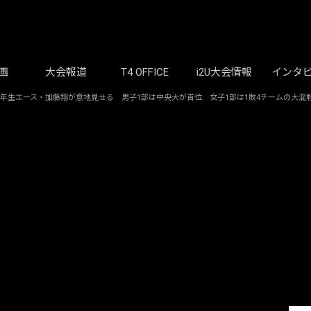
画
大会報道
T4 OFFICE
i2U大会情報
インタ
年生エース・加藤翔が意地見せる 男子1部は中央大が首位 女子1部は1敗4チームの大混戦