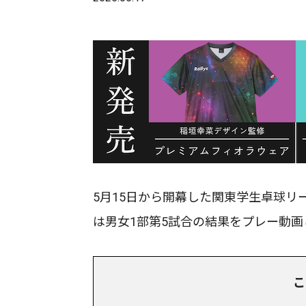
5月15日から開幕した関東学生卓球リ
は男女1部第5試合の結果をプレー動
こ