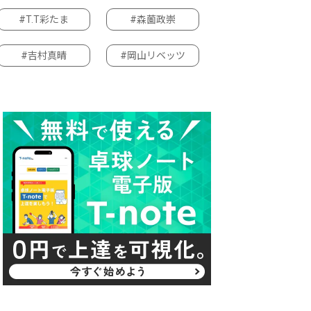
#T.T彩たま
#森薗政崇
#吉村真晴
#岡山リベッツ