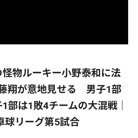
の怪物ルーキー小野泰和に法
藤翔が意地見せる 男子1部
1部は1敗4チームの大混戦｜
生卓球リーグ第5試合