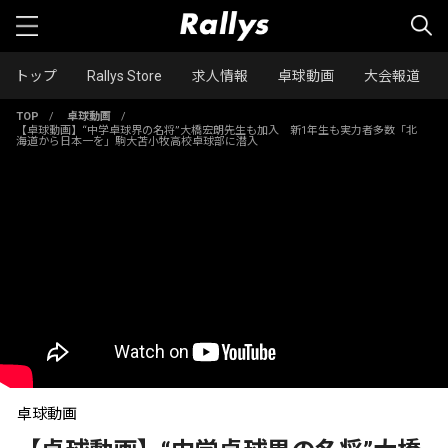
トップ
Rallys Store
求人情報
卓球動画
大会報道
TOP
/
卓球動画
/
【卓球動画】“中学卓球界の名将”大橋宏朗先生も加入 新1年生も実力者多数「北
海道から日本一を」駒大苫小牧高校卓球部に潜入
卓球動画