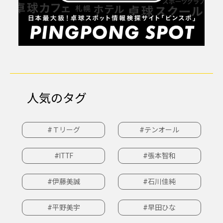
人気のタグ
#Ｔリーグ
#テンオール
#ITTF
#張本智和
#伊藤美誠
#石川佳純
#平野美宇
#早田ひな