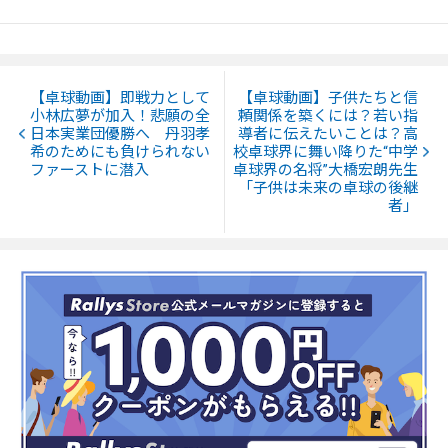
【卓球動画】即戦力として
【卓球動画】子供たちと信
小林広夢が加入！悲願の全
頼関係を築くには？若い指
日本実業団優勝へ 丹羽孝
導者に伝えたいことは？高
希のためにも負けられない
校卓球界に舞い降りた“中学
ファーストに潜入
卓球界の名将”大橋宏朗先生
「子供は未来の卓球の後継
者」