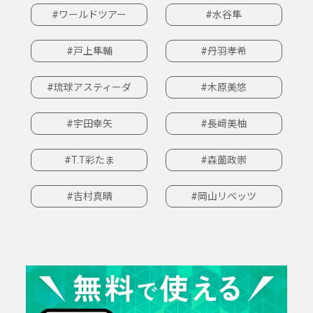
#ワールドツアー
#水谷隼
#戸上隼輔
#丹羽孝希
#琉球アスティーダ
#木原美悠
#宇田幸矢
#長﨑美柚
#T.T彩たま
#森薗政崇
#吉村真晴
#岡山リベッツ