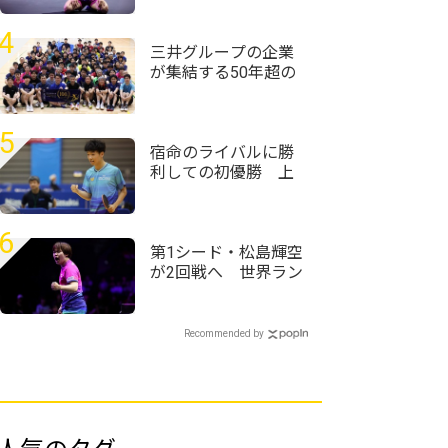
ムの激闘制す＜卓
球・WTTチャンピオ
4
ンズ横浜2026＞
三井グループの企業
が集結する50年超の
歴史ある大会 企業
対抗戦は三井住友信
託銀行が頂点に＜卓
5
球・オール三井2026
宿命のライバルに勝
＞
利しての初優勝 上
宮・服部圭吾「気合
で勝とうかなと」＜
卓球・近畿高校選手
6
権2026/男子シングル
第1シード・松島輝空
ス＞
が2回戦へ 世界ラン
ク26位・周启豪に勝
利＜卓球・WTTチャ
ンピオンズ横浜2026
Recommended by
＞