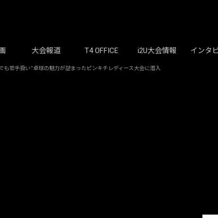
画
大会報道
T4 OFFICE
i2U大会情報
インタ
0代でも若手扱い”卓球の魅力が詰まったピンキチレディース大会に潜入