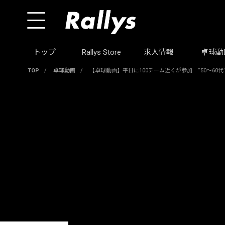
トップ
Rallys Store
求人情報
卓球動
TOP
/
卓球動画
/
【卓球動画】平日に100チーム近くが参加 “50～6