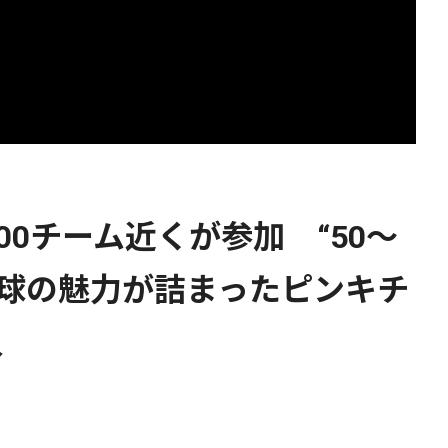
00チーム近くが参加 “50～
卓球の魅力が詰まったピンキチ
入