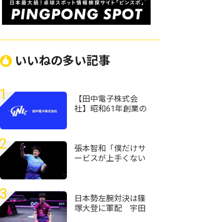
いいねの多い記事
1
【田中電子株式会
社】昭和61年創業の
老舗企業で、面接で
社長と卓球対決!?充実
の研修環境です。「ス
2
マホアドバイザー
張本智和「僕だけサ
職」募集開始！
ービスが上手くない
自信がある」強化し
てきたサービスで初
戦完勝＜卓球・WTT
3
チャンピオンズ横浜
日本勢左腕対決は篠
2026＞
塚大登に軍配 宇田
幸矢相手にフルゲー