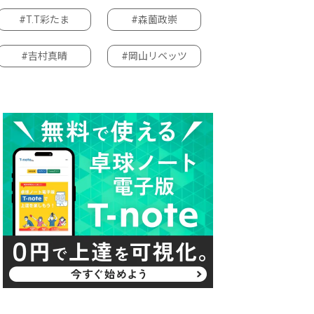
#T.T彩たま
#森薗政崇
#吉村真晴
#岡山リベッツ