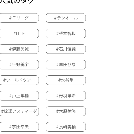
人気のタグ
#Ｔリーグ
#テンオール
#ITTF
#張本智和
#伊藤美誠
#石川佳純
#平野美宇
#早田ひな
#ワールドツアー
#水谷隼
#戸上隼輔
#丹羽孝希
#琉球アスティーダ
#木原美悠
#宇田幸矢
#長﨑美柚