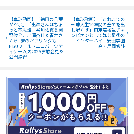
【卓球動画】「徳田の言葉
【卓球動画】「これまでの
がツボ」「出澤さんはちょ
卓球人生10年間の全てを出
っと不思議」谷垣佑真＆岡
し尽くす」東京高校生チャ
野俊介、出澤杏佳＆青井さ
ンピオンとして臨む最後の
くら…夢のペアリングも｜
インターハイ 安田学園
FISUワールドユニバーシテ
高・島岡修斗
ィゲームズ2025事前会見＆
公開練習