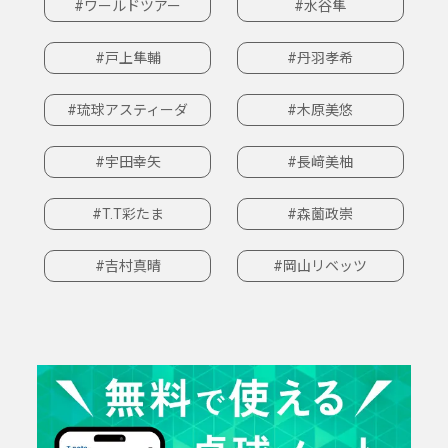
#ワールドツアー
#水谷隼
#戸上隼輔
#丹羽孝希
#琉球アスティーダ
#木原美悠
#宇田幸矢
#長﨑美柚
#T.T彩たま
#森薗政崇
#吉村真晴
#岡山リベッツ