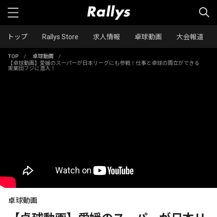
トップ
Rallys Store
求人情報
卓球動画
大会報道
TOP
/
卓球動画
/
【卓球動画】愛媛のスーパーが日本リーグにも参戦！仕事と卓球の両立ができる
実業団フジに潜入！
卓球動画