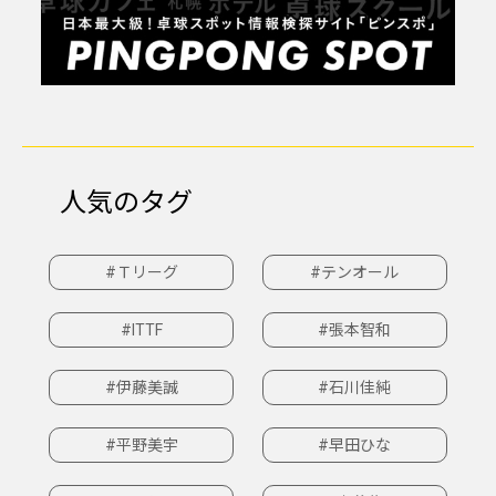
人気のタグ
#Ｔリーグ
#テンオール
#ITTF
#張本智和
#伊藤美誠
#石川佳純
#平野美宇
#早田ひな