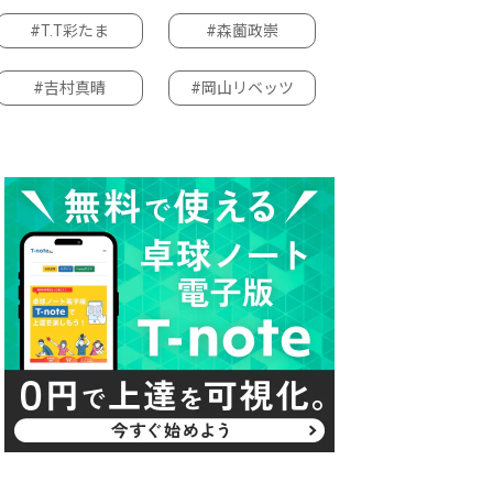
#T.T彩たま
#森薗政崇
#吉村真晴
#岡山リベッツ