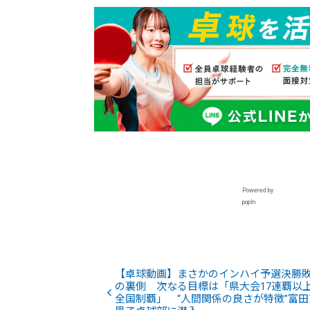
Powered by
popIn
【卓球動画】まさかのインハイ予選決勝
の裏側 次なる目標は「県大会17連覇以
全国制覇」 “人間関係の良さが特徴”富田