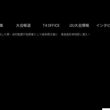
画
大会報道
T4 OFFICE
i2U大会情報
インタ
制した男・谷村監督が指導者として岐阜県王者に 清凌高校卓球部に潜入！