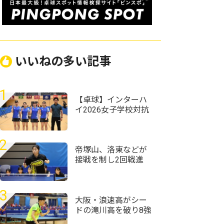
いいねの多い記事
1
【卓球】インターハ
イ2026女子学校対抗
の組み合わせ決定
前回王者・星槎横浜
が初連覇狙う
2
帝塚山、洛東などが
接戦を制し2回戦進
出 四天王寺、滋賀
学園などシード校も
いよいよ登場＜卓
3
球・近畿高校選手権
大阪・浪速高がシー
2026/女子学校対抗＞
ドの滝川高を破り8強
へ 育英高や上宮高