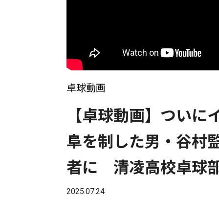
卓球動画
【卓球動画】ついに
阜を制した男・谷村
者に 清凌高校卓球
2025.07.24