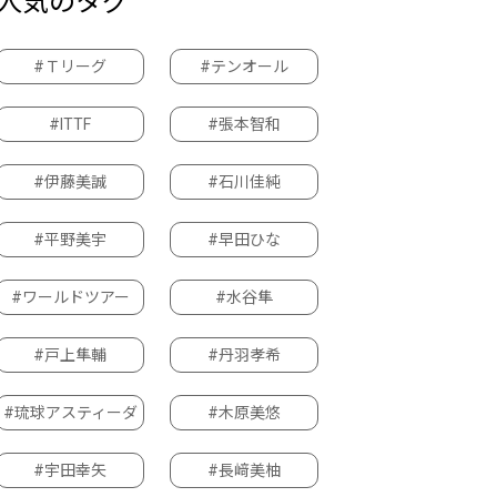
人気のタグ
#Ｔリーグ
#テンオール
#ITTF
#張本智和
#伊藤美誠
#石川佳純
#平野美宇
#早田ひな
#ワールドツアー
#水谷隼
#戸上隼輔
#丹羽孝希
#琉球アスティーダ
#木原美悠
#宇田幸矢
#長﨑美柚