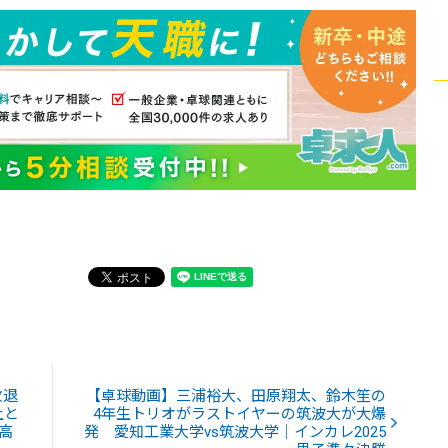
敗退
【卓球動画】三浦裕大、田原翔太、鈴木笙の
上と
4年生トリオがラストイヤーの筑波大が大爆
高
発 愛知工業大学vs筑波大学｜インカレ2025