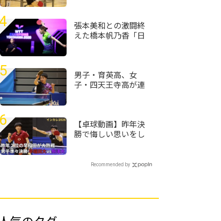
も準々決勝へ＜卓
球・近畿高校選手権
4
2026/男子学校対抗＞
張本美和との激闘終
えた橋本帆乃香「日
本人選手は世界で一
番カット打ちがうま
い」＜卓球・WTTチ
5
ャンピオンズ横浜
男子・育英高、女
2026＞
子・四天王寺高が連
覇 近畿高校卓球選
手権2026全種目ラン
キング一覧
6
【卓球動画】昨年決
勝で悔しい思いをし
た濵田尚人がラスト
で大熱戦｜インカレ
卓球2026男子準々決
Recommended by
勝 早稲田大vs駒澤
大