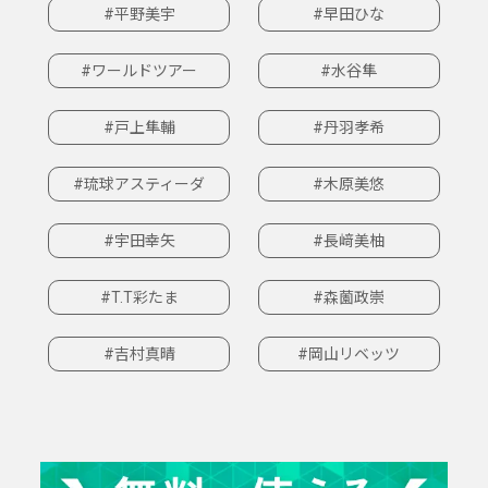
#平野美宇
#早田ひな
#ワールドツアー
#水谷隼
#戸上隼輔
#丹羽孝希
#琉球アスティーダ
#木原美悠
#宇田幸矢
#長﨑美柚
#T.T彩たま
#森薗政崇
#吉村真晴
#岡山リベッツ