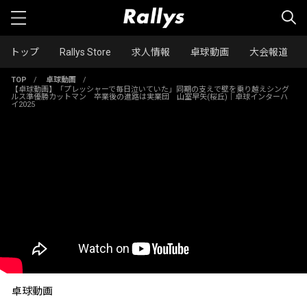
トップ
Rallys Store
求人情報
卓球動画
大会報道
TOP
/
卓球動画
/
【卓球動画】「プレッシャーで毎日泣いていた」同期の支えで壁を乗り越えシング
ルス準優勝カットマン 卒業後の進路は実業団 山室早矢(桜丘)｜卓球インターハ
イ2025
卓球動画