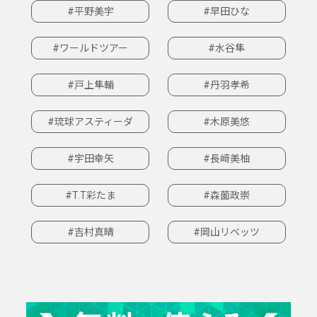
#平野美宇
#早田ひな
#ワールドツアー
#水谷隼
#戸上隼輔
#丹羽孝希
#琉球アスティーダ
#木原美悠
#宇田幸矢
#長﨑美柚
#T.T彩たま
#森薗政崇
#吉村真晴
#岡山リベッツ