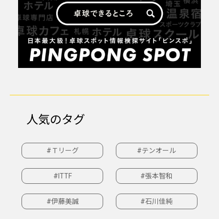
人気のタグ
#Ｔリーグ
#テンオール
#ITTF
#張本智和
#伊藤美誠
#石川佳純