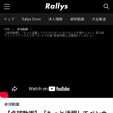
トップ
Rallys Store
求人情報
卓球動画
大会報道
TOP
/
卓球動画
/
【卓球動画】「もっと活躍してペンホルダーになりたい人を増やしたい」県立高
でインハイランク入りの“ペンドラの星“長尾咲陽人(沼田高)インタビュー
卓球動画