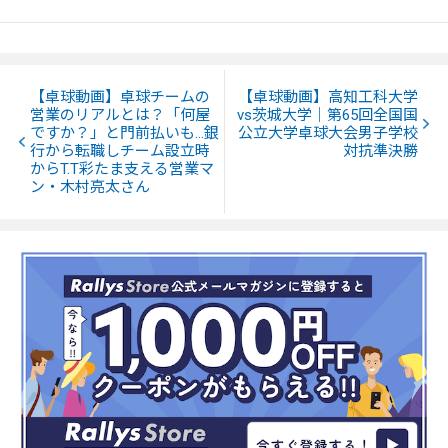
【卓球動画】卓球チームの
【卓球動画】高知工科大学
営業のリアルとは？「何屋
vs茨城大学｜第65回全国国
ですか？」と門前払いも…銀
公立大学卓球大会男子学校
行から転職しチーム設立時
対抗準決勝
からT.T彩たま支える営業マ
ン・木村亮太さん