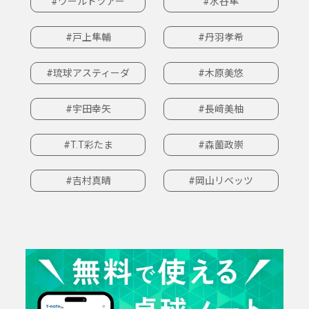
#ワールドツアー
#水谷隼
#戸上隼輔
#丹羽孝希
#琉球アスティーダ
#木原美悠
#宇田幸矢
#長﨑美柚
#T.T彩たま
#森薗政崇
#吉村真晴
#岡山リベッツ