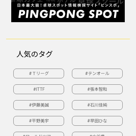
人気のタグ
#Ｔリーグ
#テンオール
#ITTF
#張本智和
#伊藤美誠
#石川佳純
#平野美宇
#早田ひな