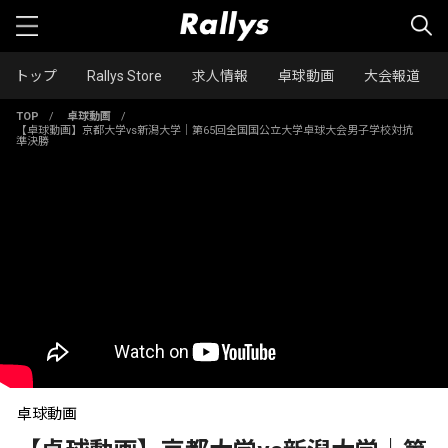
トップ
Rallys Store
求人情報
卓球動画
大会報道
TOP
/
卓球動画
/
【卓球動画】京都大学vs新潟大学｜第65回全国国公立大学卓球大会男子学校対抗
準決勝
卓球動画