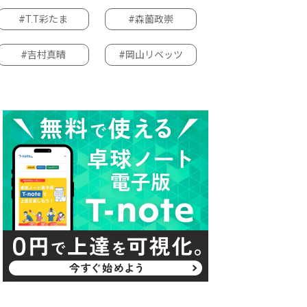
#T.T彩たま
#森薗政崇
#吉村真晴
#岡山リベッツ