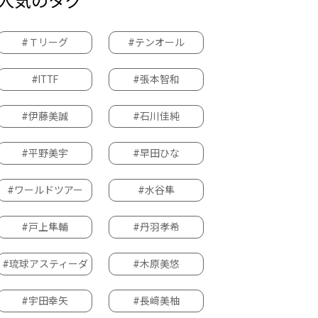
人気のタグ
#Ｔリーグ
#テンオール
#ITTF
#張本智和
#伊藤美誠
#石川佳純
#平野美宇
#早田ひな
#ワールドツアー
#水谷隼
#戸上隼輔
#丹羽孝希
#琉球アスティーダ
#木原美悠
#宇田幸矢
#長﨑美柚