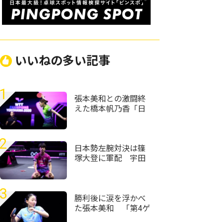
いいねの多い記事
1
張本美和との激闘終
えた橋本帆乃香「日
本人選手は世界で一
番カット打ちがうま
い」＜卓球・WTTチ
2
ャンピオンズ横浜
日本勢左腕対決は篠
2026＞
塚大登に軍配 宇田
幸矢相手にフルゲー
ムの激闘制す＜卓
球・WTTチャンピオ
3
ンズ横浜2026＞
勝利後に涙を浮かべ
た張本美和 「第4ゲ
ームでもう終わった