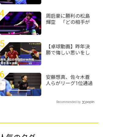
と思った」＜卓球・
WTTチャンピオンズ
4
横浜2026＞
周启豪に勝利の松島
輝空 「どの相手が
来ても自分のプレー
ができれば勝てる」
＜卓球・WTTチャン
5
ピオンズ横浜2026＞
【卓球動画】昨年決
勝で悔しい思いをし
た濵田尚人がラスト
で大熱戦｜インカレ
卓球2026男子準々決
6
勝 早稲田大vs駒澤
安藤想真、佐々木蒼
大
人らがリーグ1位通過
で決勝トーナメント
へ＜卓球・全農杯全
日本ホカバ2026・カ
Recommended by
ブ男子予選リーグ＞