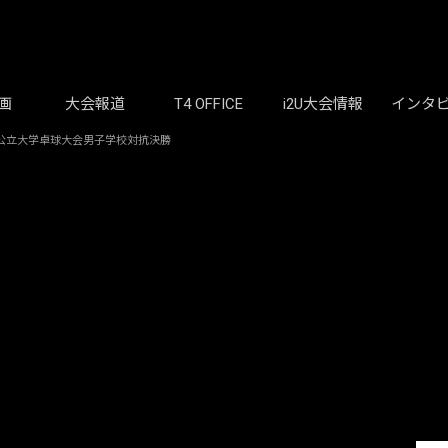
画
大会報道
T4 OFFICE
i2U大会情報
インタ
国公立大学卓球大会男子学校対抗決勝