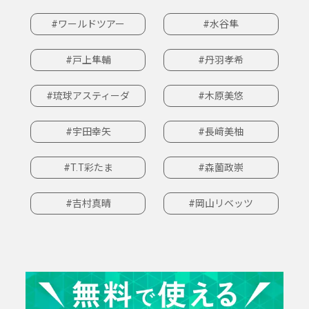
#ワールドツアー
#水谷隼
#戸上隼輔
#丹羽孝希
#琉球アスティーダ
#木原美悠
#宇田幸矢
#長﨑美柚
#T.T彩たま
#森薗政崇
#吉村真晴
#岡山リベッツ