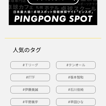
人気のタグ
#Ｔリーグ
#テンオール
#ITTF
#張本智和
#伊藤美誠
#石川佳純
#平野美宇
#早田ひな