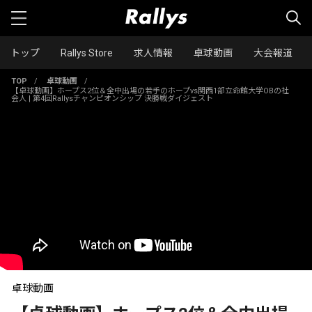
トップ
Rallys Store
求人情報
卓球動画
大会報道
TOP
/
卓球動画
/
【卓球動画】ホープス2位＆全中出場の若手のホープvs関西1部立命館大学OBの社
会人 | 第4回Rallysチャンピオンシップ 決勝戦ダイジェスト
卓球動画