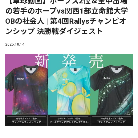
【卓球動画】ホープス2位＆全中出場
の若手のホープvs関西1部立命館大学
OBの社会人 | 第4回Rallysチャンピオ
ンシップ 決勝戦ダイジェスト
2025.10.14