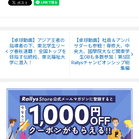
【卓球動画】アジア王者の
【卓球動画】社員＆アンバ
指導者の下、東北学生リー
サダーも参戦！専修大、中
グ春秋連覇！ 全国トップを
央大、國學院大など関東学
目指す伝統校、東北福祉大
生OBも多数参加｜第5回
学に潜入！
Rallysチャンピオンシップ総
集編