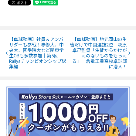
【卓球動画】社員＆アンバ
【卓球動画】地元岡山の生
サダーも参戦！専修大、中
徒だけで中国選抜2位 萩原
央大、國學院大など関東学
卓己監督「生徒からかけが
生OBも多数参加｜第5回
えのないものをもらえ
Rallysチャンピオンシップ総
る」 倉敷工業高校卓球部
集編
に潜入！