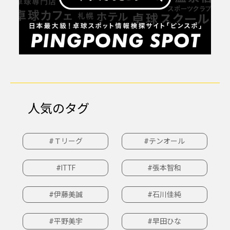
人気のタグ
#Ｔリーグ
#テンオール
#ITTF
#張本智和
#伊藤美誠
#石川佳純
#平野美宇
#早田ひな