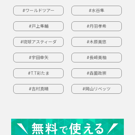
#ワールドツアー
#水谷隼
#戸上隼輔
#丹羽孝希
#琉球アスティーダ
#木原美悠
#宇田幸矢
#長﨑美柚
#T.T彩たま
#森薗政崇
#吉村真晴
#岡山リベッツ