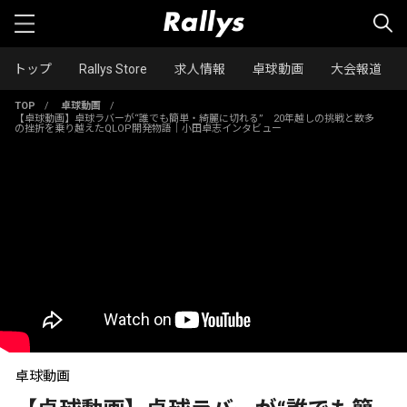
トップ
Rallys Store
求人情報
卓球動画
大会報道
TOP
/
卓球動画
/
【卓球動画】卓球ラバーが“誰でも簡単・綺麗に切れる” 20年越しの挑戦と数多
の挫折を乗り越えたQLOP開発物語｜小田卓志インタビュー
卓球動画