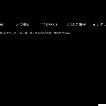
画
大会報道
T4 OFFICE
i2U大会情報
インタ
いかなかった」波乱乗り越え栄光の12連覇｜世界卓球2026