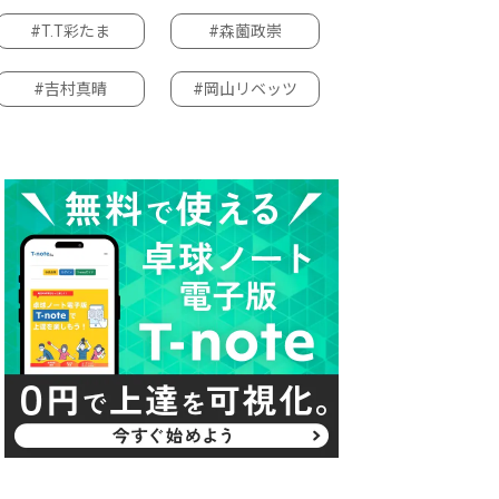
#T.T彩たま
#森薗政崇
#吉村真晴
#岡山リベッツ