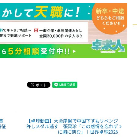
黄
【卓球動画】大会序盤で中国下すもリベンジ
遠征
許しメダル逃す 張禹珍「この感情を忘れず
に胸に刻む」｜世界卓球2026