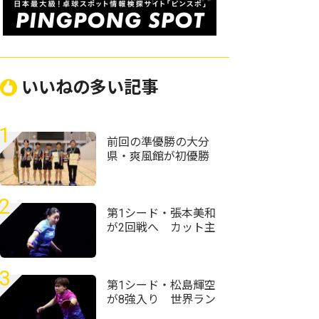
いいねの多い記事
1
前回の準優勝の大分
県・爽風館が初優勝
＜第59回全国高等学
校定時制通信制卓球
大会＞
2
第1シード・張本美和
が2回戦へ カット主
戦型の橋本帆乃香と
の接戦を制す＜卓
球・WTTチャンピオ
3
ンズ横浜2026＞
第1シード・松島輝空
が8強入り 世界ラン
ク13位・リンドに完