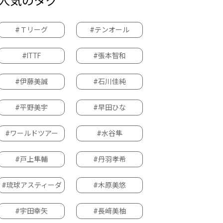
人気のタグ
#Ｔリーグ
#テンオール
#ITTF
#張本智和
#伊藤美誠
#石川佳純
#平野美宇
#早田ひな
#ワールドツアー
#水谷隼
#戸上隼輔
#丹羽孝希
#琉球アスティーダ
#木原美悠
#宇田幸矢
#長﨑美柚