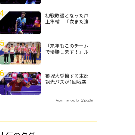
勝＜卓球・WTTチャ
ンピオンズ横浜2026
4
＞
初戦敗退となった戸
上隼輔 「次また強
くなって日本でプレ
ーできるように頑張
りたい」＜卓球・
5
WTTチャンピオンズ
「来年もこのチーム
横浜2026＞
で優勝します！」ル
ネサンス大阪が女子
団体初優勝＜第59回
全国高等学校定時制
6
通信制卓球大会＞
篠塚大登擁する東都
観光バスが1回戦突
破 トヨタ自動車、
東芝なども接戦制す
＜第76回全日本実業
Recommended by
団卓球選手権大会＞