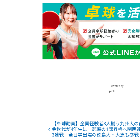
Powered by
popIn
【卓球動画】全国経験者3人揃う九州大の
金世代が4年生に 悲願の1部昇格へ関西
3連戦 全日学出場の徳島大・大恵も参戦