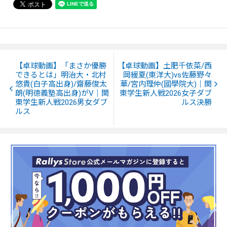
【卓球動画】「まさか優勝
【卓球動画】土肥千依菜/西
できるとは」明治大・北村
岡緩夏(東洋大)vs佐藤野々
悠貴(白子高出身)/齋藤俊太
華/宮内理仲(國學院大)｜関
朗(明徳義塾高出身)がV｜関
東学生新人戦2026女子ダブ
東学生新人戦2026男女ダブ
ルス決勝
ルス