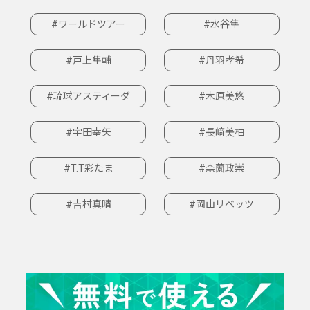
#ワールドツアー
#水谷隼
#戸上隼輔
#丹羽孝希
#琉球アスティーダ
#木原美悠
#宇田幸矢
#長﨑美柚
#T.T彩たま
#森薗政崇
#吉村真晴
#岡山リベッツ