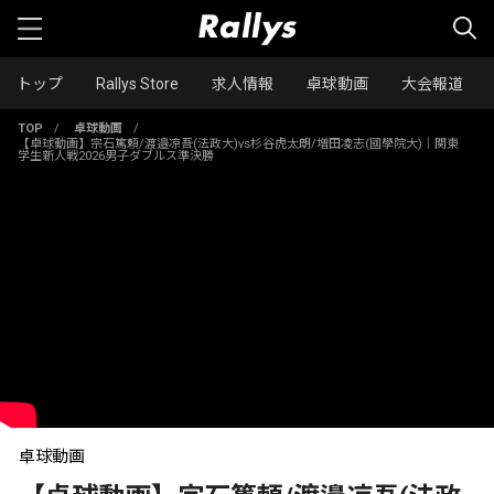
トップ
Rallys Store
求人情報
卓球動画
大会報道
TOP
/
卓球動画
/
【卓球動画】宗石篤頼/渡邉凉吾(法政大)vs杉谷虎太朗/増田凌志(國學院大)｜関東
学生新人戦2026男子ダブルス準決勝
卓球動画