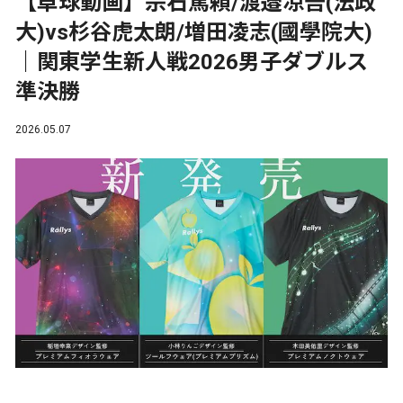
【卓球動画】宗石篤頼/渡邉凉吾(法政
大)vs杉谷虎太朗/増田凌志(國學院大)
｜関東学生新人戦2026男子ダブルス
準決勝
2026.05.07