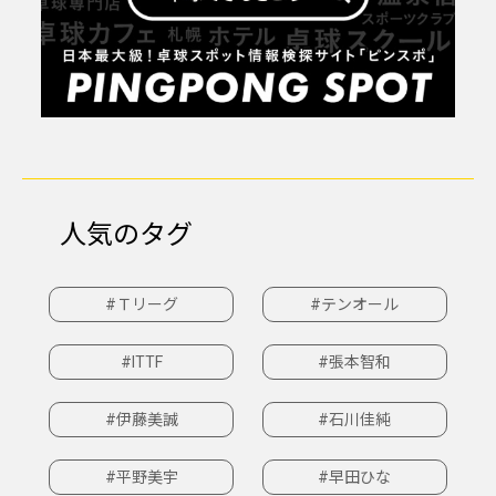
人気のタグ
#Ｔリーグ
#テンオール
#ITTF
#張本智和
#伊藤美誠
#石川佳純
#平野美宇
#早田ひな