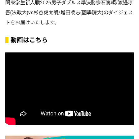
関東学生新人戦2026男子ダブルス準決勝宗石篤頼/渡邉凉
吾(法政大)vs杉谷虎太朗/増田凌志(國學院大)のダイジェス
トをお届けいたします。
動画はこちら