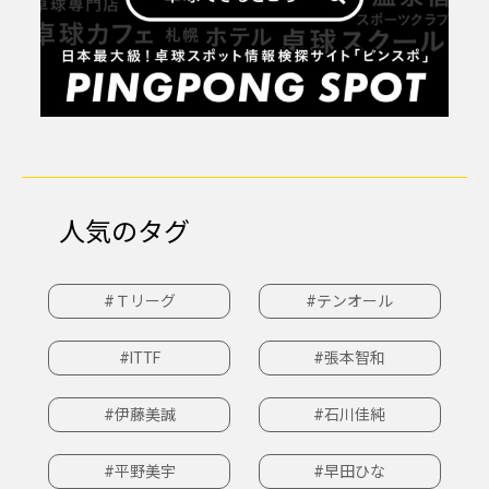
人気のタグ
#Ｔリーグ
#テンオール
#ITTF
#張本智和
#伊藤美誠
#石川佳純
#平野美宇
#早田ひな