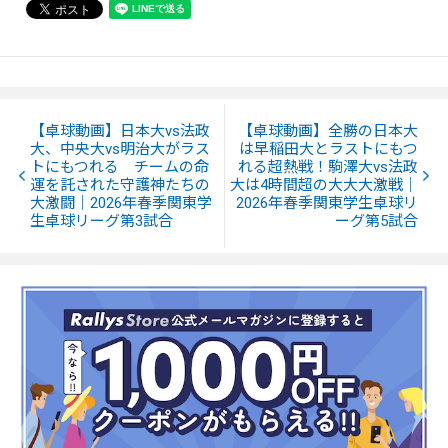
【卓球動画】日本大vs法政
【卓球動画】全勝の日本大
大、中央大vs明治大がラス
は早稲田大とラストにもつ
トにもつれる チームの命
れる超熱戦！駒澤大vs法政
運を託された守護神たちの
大は4時間超の大大大激戦｜
大激闘｜2026年春季関東学
2026年春季関東学生卓球リ
生卓球リーグ第3試合
ーグ第5試合