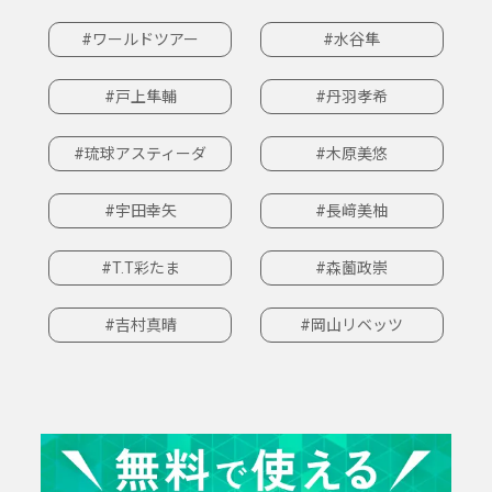
#ワールドツアー
#水谷隼
#戸上隼輔
#丹羽孝希
#琉球アスティーダ
#木原美悠
#宇田幸矢
#長﨑美柚
#T.T彩たま
#森薗政崇
#吉村真晴
#岡山リベッツ