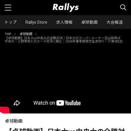
トップ
Rallys Store
求人情報
卓球動画
大会報道
TOP
/
卓球動画
/
【卓球動画】日本大vs中央大の全勝対決！日本大のスーパールーキー吉山和希は
中央大・小野泰和とのエース対決に臨む｜2026年春季関東学生卓球リーグ第4試合
卓球動画