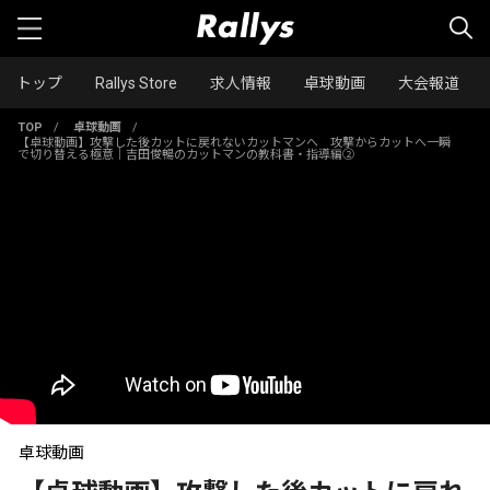
トップ
Rallys Store
求人情報
卓球動画
大会報道
TOP
/
卓球動画
/
【卓球動画】攻撃した後カットに戻れないカットマンへ 攻撃からカットへ一瞬
で切り替える極意｜吉田俊暢のカットマンの教科書・指導編②
卓球動画