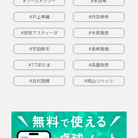
#ワールドツアー
#水谷隼
#戸上隼輔
#丹羽孝希
#琉球アスティーダ
#木原美悠
#宇田幸矢
#長﨑美柚
#T.T彩たま
#森薗政崇
#吉村真晴
#岡山リベッツ