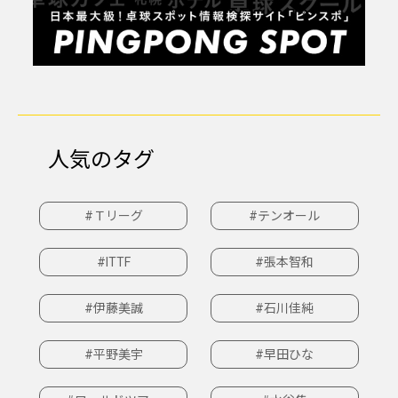
人気のタグ
#Ｔリーグ
#テンオール
#ITTF
#張本智和
#伊藤美誠
#石川佳純
#平野美宇
#早田ひな