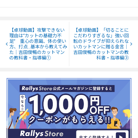
【卓球動画】攻撃できない
【卓球動画】「切ることに
理由は“カットの基礎力不
こだわりすぎるな」強い回
足” 重心の意識、体の使い
転のドライブが抑えられな
方、打点…基本から教えてみ
いカットマンに贈る金言｜
た｜吉田俊暢のカットマン
吉田俊暢のカットマンの教
の教科書・指導編①
科書・指導編③