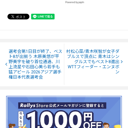
Powered by popIn
選考会第1日目が終了、ベス
村松心菜/青木咲智が女子ダ
ト8が出揃う 木原美悠が平
ブルスで頂点に 青木はシン
野美宇を破り首位通過、川
グルスでもベスト8進出
上流星や石田心美ら若手も
WTTフィーダー・エンヌボ
猛アピール 2026アジア選手
ン
権日本代表選考会