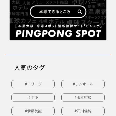
人気のタグ
#Ｔリーグ
#テンオール
#ITTF
#張本智和
#伊藤美誠
#石川佳純