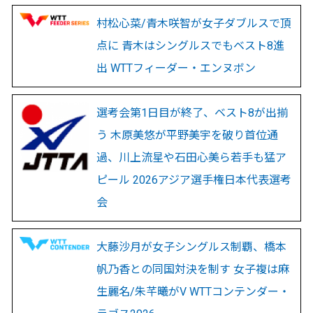
村松心菜/青木咲智が女子ダブルスで頂
点に 青木はシングルスでもベスト8進
出 WTTフィーダー・エンヌボン
選考会第1日目が終了、ベスト8が出揃
う 木原美悠が平野美宇を破り首位通
過、川上流星や石田心美ら若手も猛ア
ピール 2026アジア選手権日本代表選考
会
大藤沙月が女子シングルス制覇、橋本
帆乃香との同国対決を制す 女子複は麻
生麗名/朱芊曦がV WTTコンテンダー・