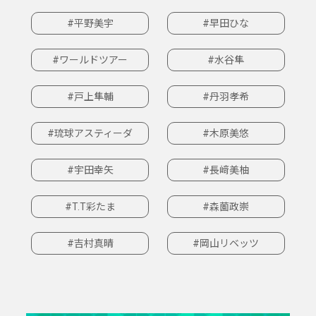
#平野美宇
#早田ひな
#ワールドツアー
#水谷隼
#戸上隼輔
#丹羽孝希
#琉球アスティーダ
#木原美悠
#宇田幸矢
#長﨑美柚
#T.T彩たま
#森薗政崇
#吉村真晴
#岡山リベッツ