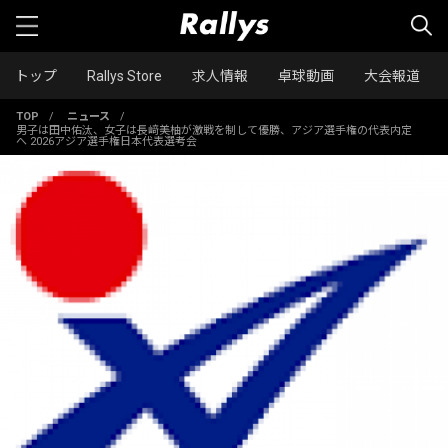
トップ
Rallys Store
求人情報
卓球動画
大会報道
TOP
/
ニュース
/
男子は田中佑汰、女子は長﨑美柚が激戦を制して優勝、アジア選手権の代表内定
へ 2026アジア選手権日本代表選考会