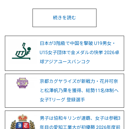
続きを読む
日本が3階級で中国を撃破 U19男女・
U15女子団体で金メダルの快挙 2026卓
球アジアユースバンコク
京都カグヤライズが新戦力・花井可奈
と松澤帆乃果を獲得、総勢11名体制へ
女子Tリーグ 登録選手
男子は協和キリンが連覇、女子は参戦3
年目の愛知工業大が初優勝 2026年度前