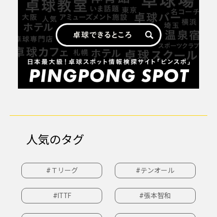
人気のタグ
#Ｔリーグ
#テンオール
#ITTF
#張本智和