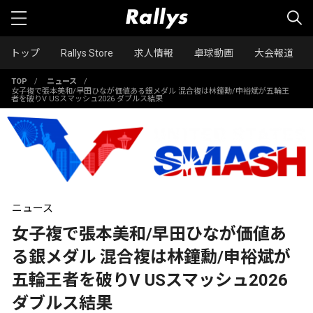
トップ
Rallys Store
求人情報
卓球動画
大会報道
TOP
/
ニュース
/
女子複で張本美和/早田ひなが価値ある銀メダル 混合複は林鐘勳/申裕斌が五輪王
者を破りV USスマッシュ2026 ダブルス結果
ニュース
女子複で張本美和/早田ひなが価値あ
る銀メダル 混合複は林鐘勳/申裕斌が
五輪王者を破りV USスマッシュ2026
ダブルス結果