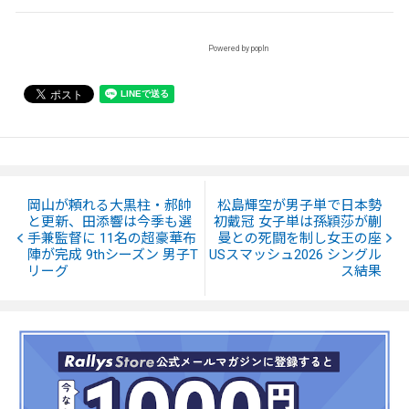
Powered by popIn
岡山が頼れる大黒柱・郝帥
松島輝空が男子単で日本勢
と更新、田添響は今季も選
初戴冠 女子単は孫穎莎が蒯
手兼監督に 11名の超豪華布
曼との死闘を制し女王の座
陣が完成 9thシーズン 男子T
USスマッシュ2026 シングル
リーグ
ス結果