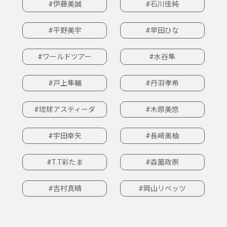
#伊藤美誠
#石川佳純
#平野美宇
#早田ひな
#ワールドツアー
#水谷隼
#戸上隼輔
#丹羽孝希
#琉球アスティーダ
#木原美悠
#宇田幸矢
#長﨑美柚
#T.T彩たま
#森薗政崇
#吉村真晴
#岡山リベッツ