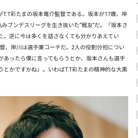
T.T彩たまの坂本竜介監督である。坂本が17歳、岸
込みブンデスリーグを生き抜いた“戦友”だ。「坂本さ
た。逆に今は多くを話さなくても分かりあえてい
監督、岸川は選手兼コーチだ。2人の役割分担につい
があったら僕に言ってもらうとか、坂本さんも選手
とかですかね」。いわばT.T彩たまの精神的な大黒