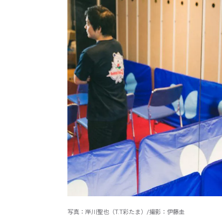
写真：岸川聖也（T.T彩たま）/撮影：伊藤圭