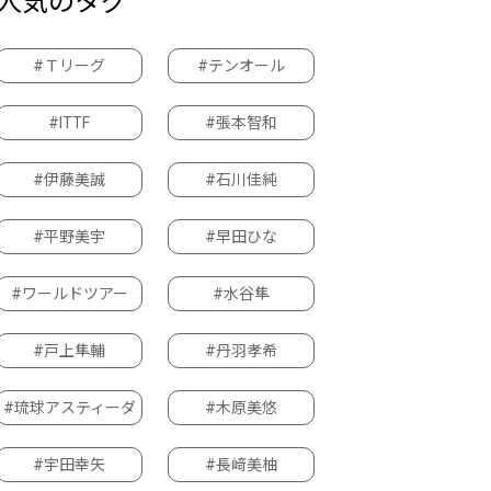
人気のタグ
#Ｔリーグ
#テンオール
#ITTF
#張本智和
#伊藤美誠
#石川佳純
#平野美宇
#早田ひな
#ワールドツアー
#水谷隼
#戸上隼輔
#丹羽孝希
#琉球アスティーダ
#木原美悠
#宇田幸矢
#長﨑美柚