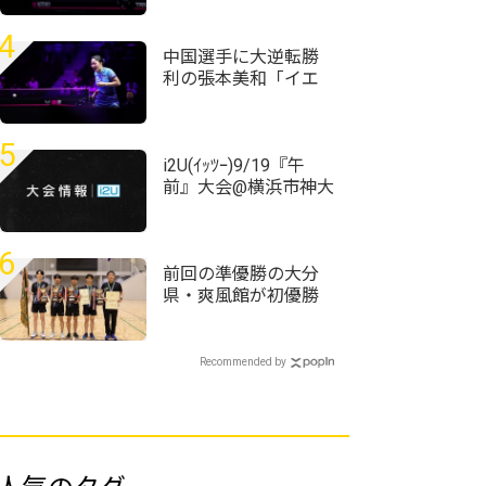
＜卓球・WTTチャン
ピオンズ横浜2026＞
4
中国選手に大逆転勝
利の張本美和「イエ
ローカードは1回でも
出されたくない」＜
卓球・WTTチャンピ
5
オンズ横浜2026＞
i2U(ｲｯﾂｰ)9/19『午
前』大会@横浜市神大
寺地区センター
Sponsor by Rally Ace
6
前回の準優勝の大分
県・爽風館が初優勝
＜第59回全国高等学
校定時制通信制卓球
大会＞
Recommended by