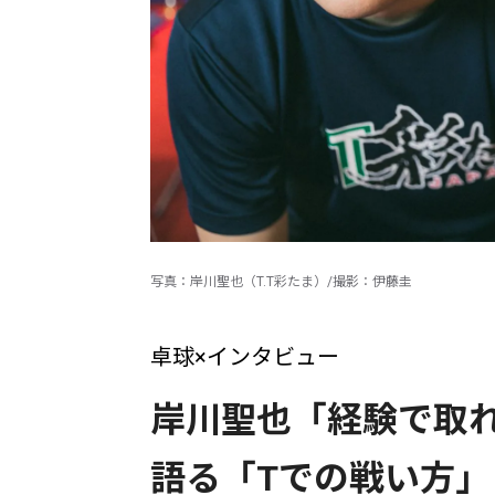
写真：岸川聖也（T.T彩たま）/撮影：伊藤圭
卓球×インタビュー
岸川聖也「経験で取
語る「Tでの戦い方」