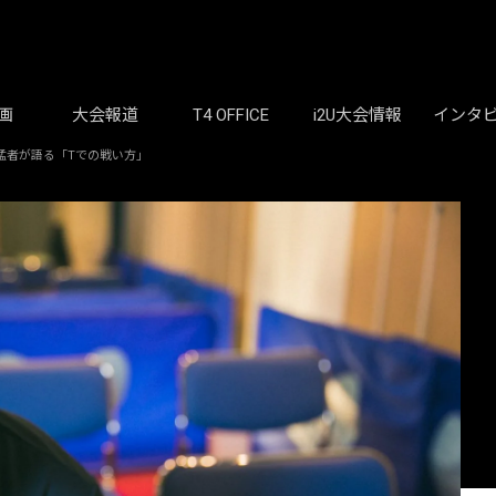
画
大会報道
T4 OFFICE
i2U大会情報
インタ
猛者が語る「Tでの戦い方」