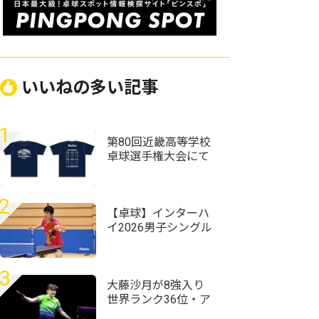
いいねの多い記事
1
第80回近畿高等学校
卓球選手権大会にて
Rallysブース出店＆記
念Tシャツを販売しま
す！
2
【卓球】インターハ
イ2026男子シングル
スの組み合わせ決
定 昨年準Vの星槎横
浜・伊藤佑太が第1シ
3
ードに
大藤沙月が8強入り
世界ランク36位・ア
メリカのエース下す