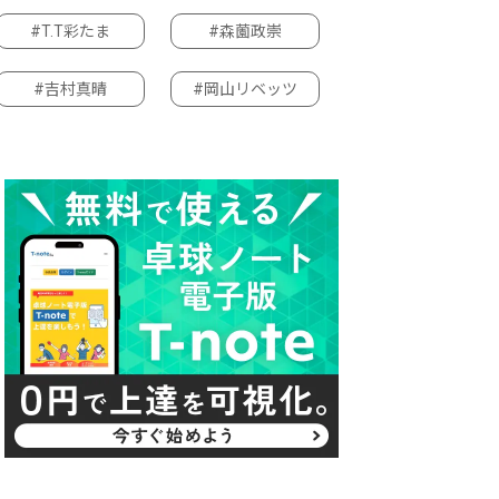
#T.T彩たま
#森薗政崇
#吉村真晴
#岡山リベッツ