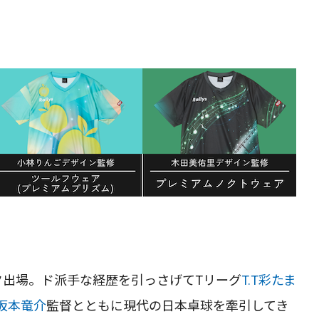
ク出場。ド派手な経歴を引っさげてTリーグ
T.T彩たま
坂本竜介
監督とともに現代の日本卓球を牽引してき