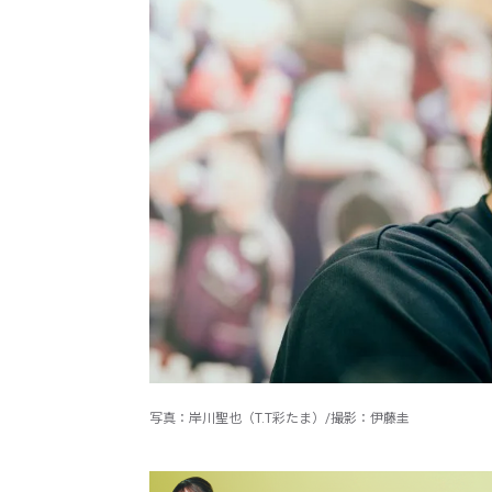
写真：岸川聖也（T.T彩たま）/撮影：伊藤圭