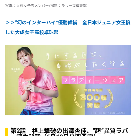
写真：大成女子高メンバー/撮影：ラリーズ編集部
＞＞“幻のインターハイ”優勝候補 全日本ジュニア女王擁
した大成女子高校卓球部
第2話 格上撃破の出澤杏佳、“超”異質ラバ