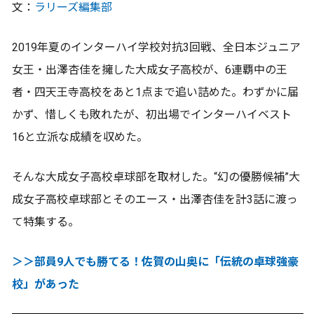
文：
ラリーズ編集部
2019年夏のインターハイ学校対抗3回戦、全日本ジュニア
女王・出澤杏佳を擁した大成女子高校が、6連覇中の王
者・四天王寺高校をあと1点まで追い詰めた。わずかに届
かず、惜しくも敗れたが、初出場でインターハイベスト
16と立派な成績を収めた。
そんな大成女子高校卓球部を取材した。“幻の優勝候補”大
成女子高校卓球部とそのエース・出澤杏佳を計3話に渡っ
て特集する。
＞＞部員9人でも勝てる！佐賀の山奥に「伝統の卓球強豪
校」があった