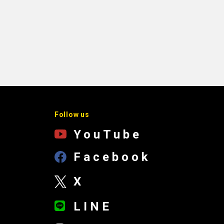
Follow us
YouTube
Facebook
X
LINE