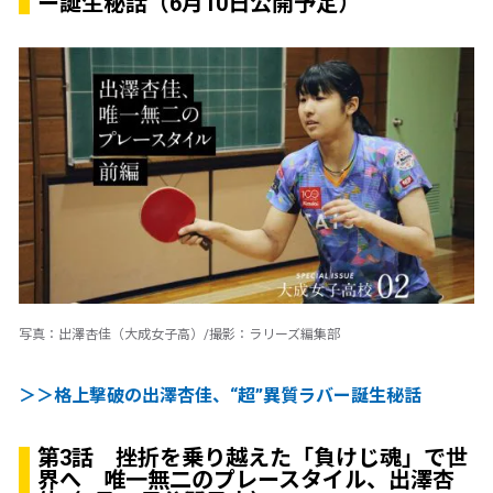
ー誕生秘話（6月10日公開予定）
写真：出澤杏佳（大成女子高）/撮影：ラリーズ編集部
＞＞格上撃破の出澤杏佳、“超”異質ラバー誕生秘話
第3話 挫折を乗り越えた「負けじ魂」で世
界へ 唯一無二のプレースタイル、出澤杏