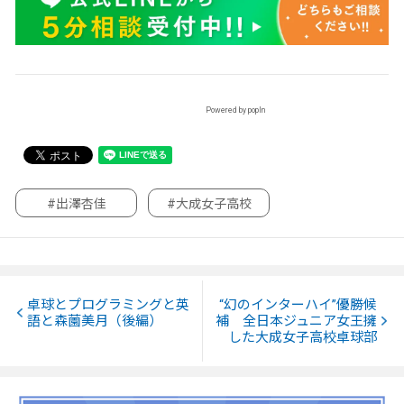
Powered by popIn
#出澤杏佳
#大成女子高校
卓球とプログラミングと英
“幻のインターハイ”優勝候
語と森薗美月（後編）
補 全日本ジュニア女王擁
した大成女子高校卓球部