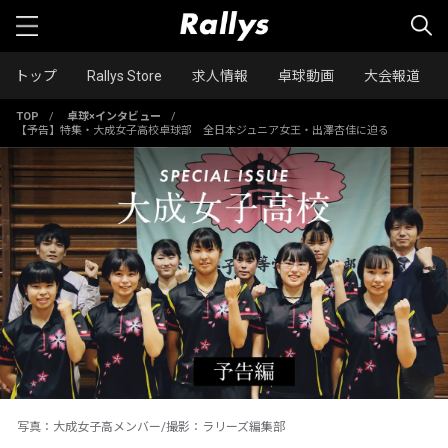
トップ
Rallys Store
求人情報
卓球動画
大会報道
TOP
/
卓球×インタビュー
/
【予告】特集・大成女子高校卓球部 全日本ジュニア女王・出澤杏佳に迫る
写真：大成女子高メンバー/撮影：ラリーズ編集部