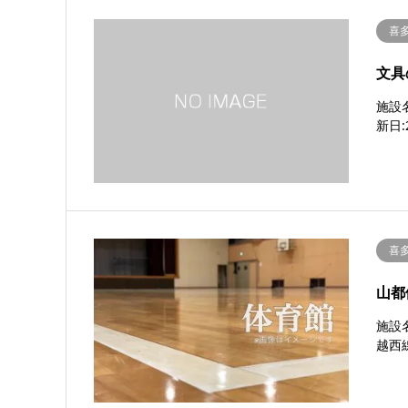
喜
文具
施設名
新日:
喜
山都
施設
越西線