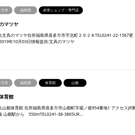
多方市
福島県
卓球ショップ・専門店
のマツヤ
文具のマツヤ住所福島県喜多方市字北町２９２８TEL0241-22-1567更
2019年10月03日情報提供:文具のマツヤ
多方市
福島県
体育館
山都
体育館
名山都体育館 住所福島県喜多方市山都町字蔵ノ後954番地1 アクセスJR
 山都駅から 550mTEL0241-38-3865UR…