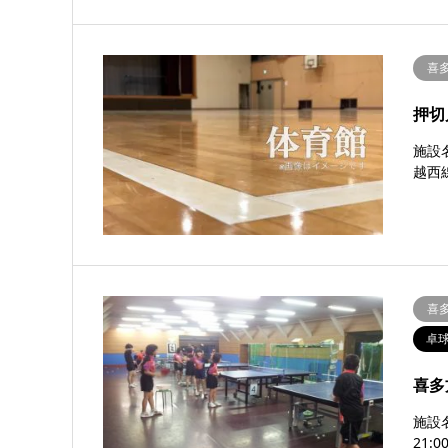
喜
押切
施設
越西線
喜
卓
喜多
施設
21: