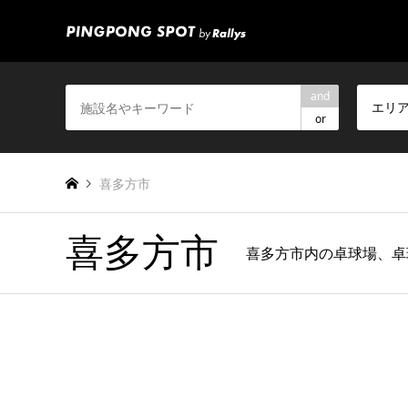
and
エリ
or
喜多方市
喜多方市
喜多方市内の卓球場、卓