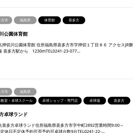
多方市
福島県
体育館
喜多方
川公園体育館
名押切川公園体育館 住所福島県喜多方市字押切１丁目８６ アクセスJR
 喜多方駅から 1230mTEL0241-23-077…
多方市
福島県
球教室・卓球スクール
卓球ショップ・専門店
卓球場
喜多方
方卓球ランド
名喜多方卓球ランド住所福島県喜多方市字中町2892営業時間9:00～
00定休日不定休予約可否予約可卓球台数9台TEL0241-22-…