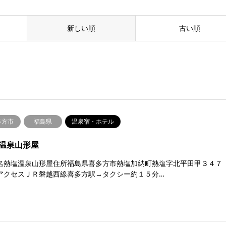
新しい順
古い順
多方市
福島県
温泉宿・ホテル
温泉山形屋
名熱塩温泉山形屋住所福島県喜多方市熱塩加納町熱塩字北平田甲３４７
アクセスＪＲ磐越西線喜多方駅→タクシー約１５分…