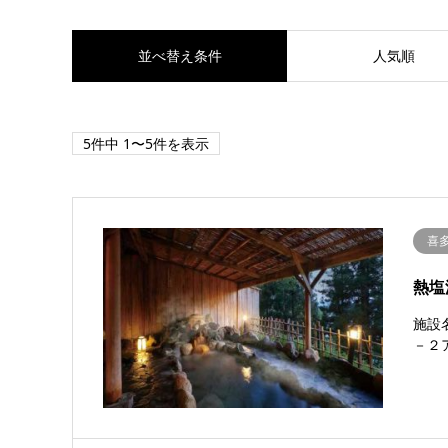
並べ替え条件
人気順
5件中 1〜5件を表示
喜
熱塩
施設
－２