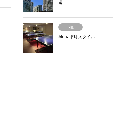
選
5位
Akiba卓球スタイル
磐