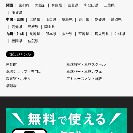
関西
京都府
大阪府
兵庫県
奈良県
和歌山県
三重県
滋賀県
中国・四国
広島県
山口県
徳島県
香川県
愛媛県
鳥取県
高知県
島根県
岡山県
九州・沖縄
長崎県
熊本県
大分県
宮崎県
鹿児島県
沖縄県
福岡県
佐賀県
施設ジャンル
体育館
卓球教室・卓球スクール
卓球ショップ・専門店
卓球バー・卓球カフェ
温泉宿・ホテル
アミューズメント施設
卓球場