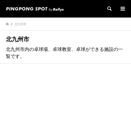
検索
北九州市
北九州市
北九州市内の卓球場、卓球教室、卓球ができる施設の一
覧です。