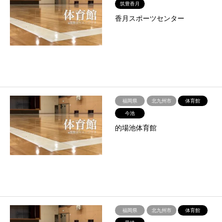
筑豊香月
香月スポーツセンター
福岡県
北九州市
体育館
今池
的場池体育館
福岡県
北九州市
体育館