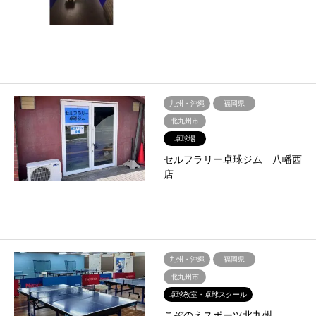
九州・沖縄
福岡県
北九州市
卓球場
セルフラリー卓球ジム 八幡西
店
九州・沖縄
福岡県
北九州市
卓球教室・卓球スクール
こぞのえスポーツ北九州