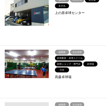
永犬丸
上の原卓球センター
福岡県
北九州市
卓球教室・卓球スクール
卓球ショップ・専門店
卓球場
穴生
髙森卓球場
福岡県
北九州市