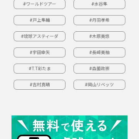
#ワールドツアー
#水谷隼
#戸上隼輔
#丹羽孝希
#琉球アスティーダ
#木原美悠
#宇田幸矢
#長﨑美柚
#T.T彩たま
#森薗政崇
#吉村真晴
#岡山リベッツ