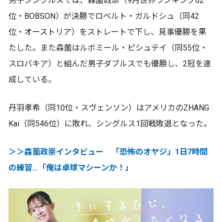
男子シングルスでは、森薗政崇（9月世界ランキング62
位・BOBSON）が決勝でロベルト・ガルドシュ（同42
位・オーストリア）をストレートで下し、見事優勝を果
たした。また森薗はルボミール・ピシュテイ（同55位・
スロバキア）と組んだ男子ダブルスでも優勝し、2冠を達
成している。
丹羽孝希（同10位・スヴェンソン）はアメリカのZHANG
Kai（同546位）に敗れ、シングルス1回戦敗退となった。
＞＞森薗政崇インタビュー 「恐怖のオヤジ」1日7時間
の練習…「俺は卓球マシーンか！」