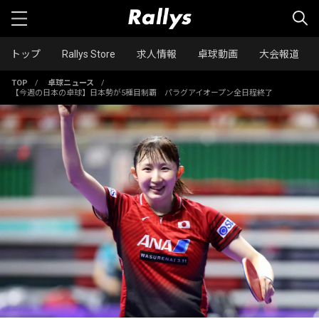
トップ
Rallys Store
求人情報
卓球動画
大会報道
TOP
/
卓球ニュース
/
【今週の日本の卓球】日本勢が5種目制覇 パラグアイオープン全日程終了