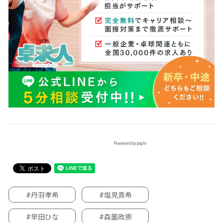
Powered by popIn
#丹羽孝希
#塩見真希
#早田ひな
#森薗政崇