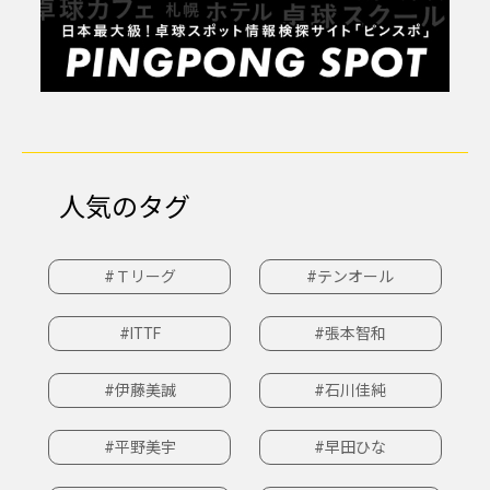
人気のタグ
#Ｔリーグ
#テンオール
#ITTF
#張本智和
#伊藤美誠
#石川佳純
#平野美宇
#早田ひな