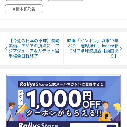
#橋本帆乃香
【今週の日本の卓球】長﨑
映画「ピンポン」以来17年
美柚、アジアの頂点に ア
ぶり 窪塚洋介、Indeed新
ジアジュニア＆カデット選
CMで卓球姿披露【動画あ
手権全日程終了
り】