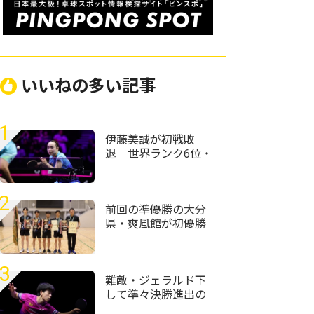
いいねの多い記事
1
伊藤美誠が初戦敗
退 世界ランク6位・
王藝迪に惜敗＜卓
球・WTTチャンピオ
ンズ横浜2026＞
2
前回の準優勝の大分
県・爽風館が初優勝
＜第59回全国高等学
校定時制通信制卓球
大会＞
3
難敵・ジェラルド下
して準々決勝進出の
篠塚大登「次勝って