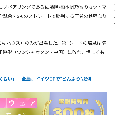
しいペアリングである佐藤瞳/橋本帆乃香のカットマ
試合を3-0のストレートで勝利する圧巻の鉄壁ぶり
ミキハウス）のみが出場した。第1シードの塩見は準
王暁彤（ワンシャオタン・中国）に敗れ、惜しくも
らい」 全農、ドイツOPで“どんぶり”提供