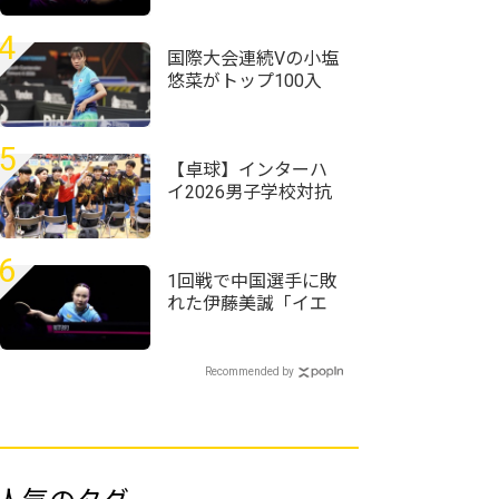
自己ベストを更新し
たい」＜卓球・WTT
4
チャンピオンズ横浜
国際大会連続Vの小塩
2026＞
悠菜がトップ100入
り 女子複で横井咲
桜/大藤沙月ペアが4
位に｜卓球女子世界
5
ランキング（2026年
【卓球】インターハ
第32週）
イ2026男子学校対抗
の組み合わせ決定
野田学園高校は前回
王者として迎える夏
6
1回戦で中国選手に敗
れた伊藤美誠「イエ
ローカードには
『え？』ってなりま
した」＜卓球・WTT
Recommended by
チャンピオンズ横浜
2026＞