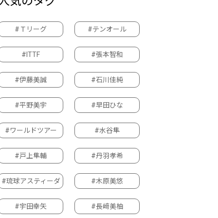
人気のタグ
#Ｔリーグ
#テンオール
#ITTF
#張本智和
#伊藤美誠
#石川佳純
#平野美宇
#早田ひな
#ワールドツアー
#水谷隼
#戸上隼輔
#丹羽孝希
#琉球アスティーダ
#木原美悠
#宇田幸矢
#長﨑美柚