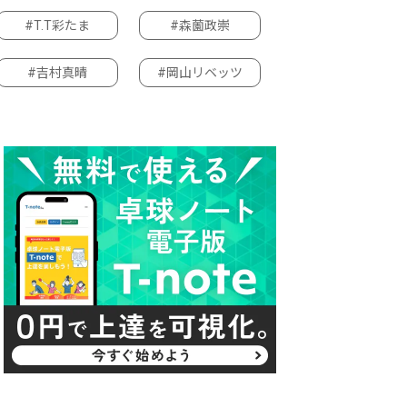
#T.T彩たま
#森薗政崇
#吉村真晴
#岡山リベッツ