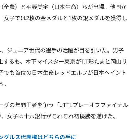
（全農）と平野美宇（日本生命）らが出場。他国か
、女子では2枚の金メダルと1枚の銀メダルを獲得し
し、ジュニア世代の選手の活躍が目を引いた。男子
するも、木下マイスター東京がT.T彩たまと岡山リ
子でも首位の日本生命レッドエルフが日本ペイント
る。
グの年間王者を争う「JTTLプレーオフファイナル
が、女子は十六銀行がそれぞれ初優勝を遂げた。
ングルス代表権はどちらの手に