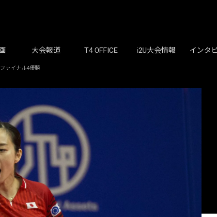
画
大会報道
T4 OFFICE
i2U大会情報
インタ
ファイナル4優勝