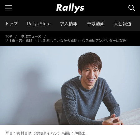
トップ
Rallys Store
求人情報
卓球動画
大会報道
TOP
/
卓球ニュース
/
リオ銀・吉村真晴「共に刺激し合いながら成長」 パラ卓球アンバサダーに就任
写真：吉村真晴（愛知ダイハツ）/撮影：伊藤圭