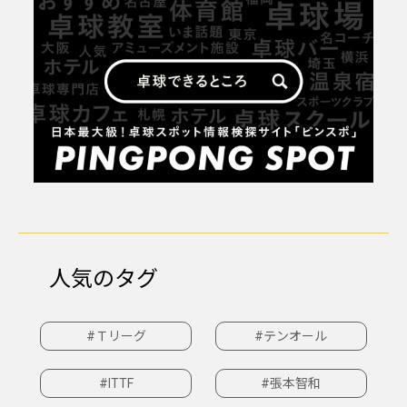
人気のタグ
#Ｔリーグ
#テンオール
#ITTF
#張本智和