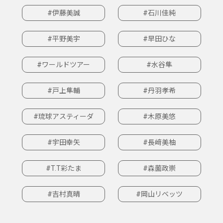
#伊藤美誠
#石川佳純
#平野美宇
#早田ひな
#ワールドツアー
#水谷隼
#戸上隼輔
#丹羽孝希
#琉球アスティーダ
#木原美悠
#宇田幸矢
#長﨑美柚
#T.T彩たま
#森薗政崇
#吉村真晴
#岡山リベッツ