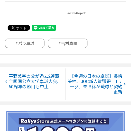
Powered by popIn
#パラ卓球
#吉村真晴
平野美宇の父が過去2連覇
【今週の日本の卓球】長﨑
全国国公立大学卓球大会、
美柚、JOC新人賞獲得 Tリ
60周年の節目も中止
ーグ、朱世赫が琉球と契約
更新