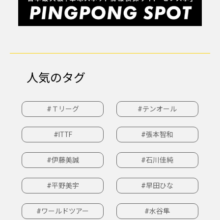
人気のタグ
#Ｔリーグ
#テンオール
#ITTF
#張本智和
#伊藤美誠
#石川佳純
#平野美宇
#早田ひな
#ワールドツアー
#水谷隼