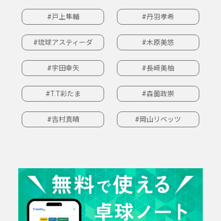
#戸上隼輔
#丹羽孝希
#琉球アスティーダ
#木原美悠
#宇田幸矢
#長﨑美柚
#T.T彩たま
#森薗政崇
#吉村真晴
#岡山リベッツ