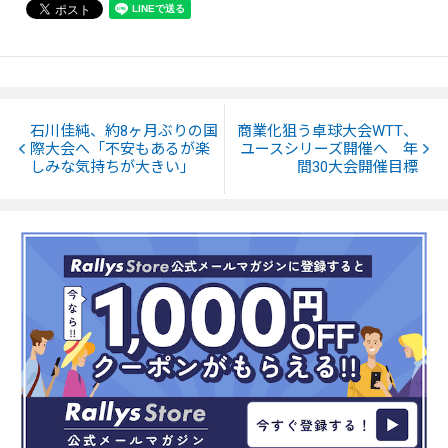
石川佳純、約8ヶ月ぶりの国
商業化狙う卓球大会WTT、
際大会へ「不安もあるが楽
ユースシリーズ開催へ 年
しみな気持ちが大きい」
間30大会開催目標