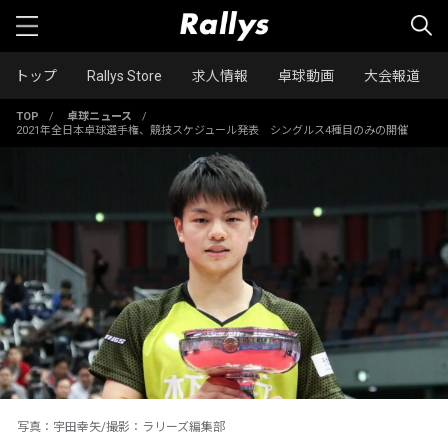
トップ
Rallys Store
求人情報
卓球動画
大会報道
TOP
/
卓球ニュース
/
2021年全日本卓球選手権、競技スケジュール発表 シングルス4種目のみの開催
写真：宇田幸矢/撮影：ラリーズ編集部