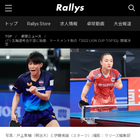
トップ
Rallys Store
求人情報
卓球動画
大会報道
TOP
/
卓球ニュース
/
パリ五輪選考会が遂に始動 トーナメント制の『2022 LION CUP TOP32』開催決
定
写真：戸上隼輔（明治大）と伊藤美誠（スターツ）/撮影：ラリーズ編集部