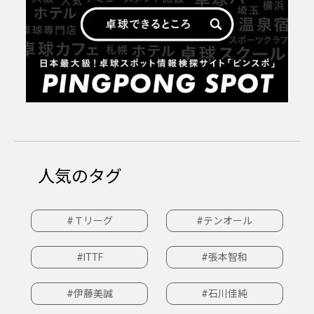
人気のタグ
#Ｔリーグ
#テンオール
#ITTF
#張本智和
#伊藤美誠
#石川佳純