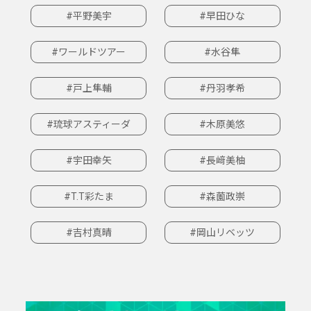
#平野美宇
#早田ひな
#ワールドツアー
#水谷隼
#戸上隼輔
#丹羽孝希
#琉球アスティーダ
#木原美悠
#宇田幸矢
#長﨑美柚
#T.T彩たま
#森薗政崇
#吉村真晴
#岡山リベッツ