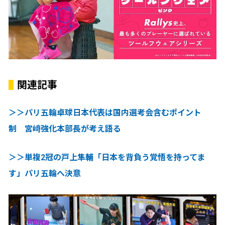
関連記事
＞＞パリ五輪卓球日本代表は国内選考会含むポイント
制 宮﨑強化本部長が考え語る
＞＞単複2冠の戸上隼輔「日本を背負う覚悟を持ってま
す」パリ五輪へ決意