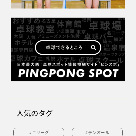
人気のタグ
#Ｔリーグ
#テンオール