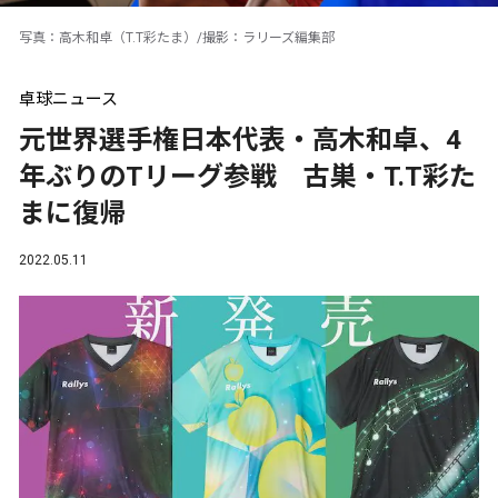
写真：高木和卓（T.T彩たま）/撮影：ラリーズ編集部
卓球ニュース
元世界選手権日本代表・高木和卓、4
年ぶりのTリーグ参戦 古巣・T.T彩た
まに復帰
2022.05.11