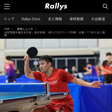
トップ
Rallys Store
求人情報
卓球動画
大会報道
TOP
/
卓球ニュース
/
元世界選手権日本代表・高木和卓、4年ぶりのTリーグ参戦 古巣・T.T彩たまに復
帰