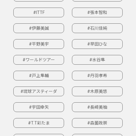
#ITTF
#張本智和
#伊藤美誠
#石川佳純
#平野美宇
#早田ひな
#ワールドツアー
#水谷隼
#戸上隼輔
#丹羽孝希
#琉球アスティーダ
#木原美悠
#宇田幸矢
#長﨑美柚
#T.T彩たま
#森薗政崇