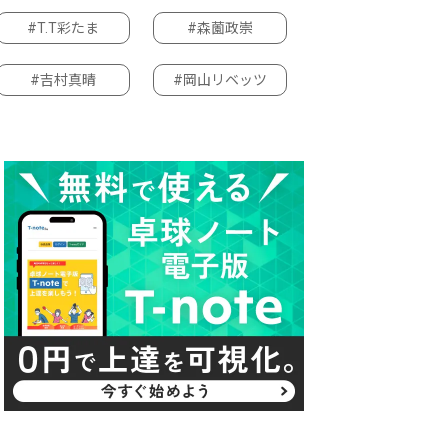
#T.T彩たま
#森薗政崇
#吉村真晴
#岡山リベッツ