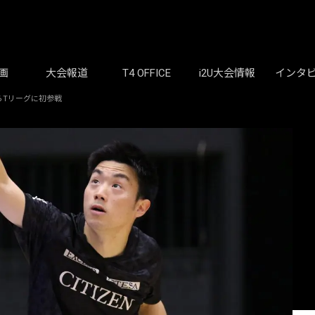
画
大会報道
T4 OFFICE
i2U大会情報
インタ
らTリーグに初参戦