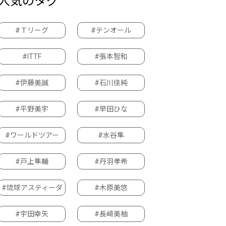
人気のタグ
#Ｔリーグ
#テンオール
#ITTF
#張本智和
#伊藤美誠
#石川佳純
#平野美宇
#早田ひな
#ワールドツアー
#水谷隼
#戸上隼輔
#丹羽孝希
#琉球アスティーダ
#木原美悠
#宇田幸矢
#長﨑美柚