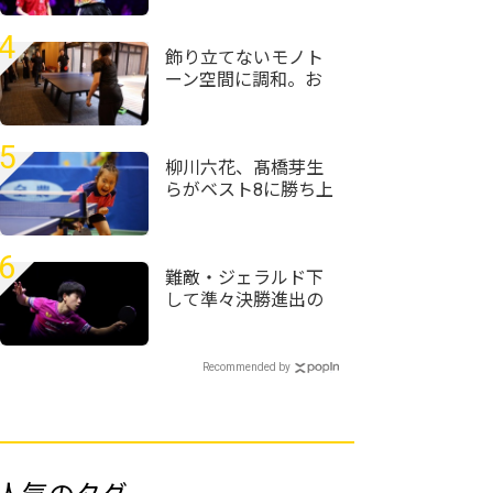
を破る＜卓球・WTT
チャンピオンズ横浜
4
2026＞
飾り立てないモノト
ーン空間に調和。お
丸山ホテルがT4
OFFICEで仕掛けるサ
ウナと湯上がりの対
5
話
柳川六花、髙橋芽生
らがベスト8に勝ち上
がる＜卓球・全農杯
全日本ホカバ2026/バ
ンビ女子1～3回戦＞
6
難敵・ジェラルド下
して準々決勝進出の
篠塚大登「次勝って
自己ベストを更新し
たい」＜卓球・WTT
Recommended by
チャンピオンズ横浜
2026＞