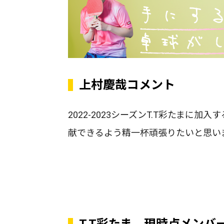
上村慶哉コメント
2022-2023シーズンT.T彩たまに
献できるよう精⼀杯頑張りたいと思い
T.T彩たま 現時点メンバ