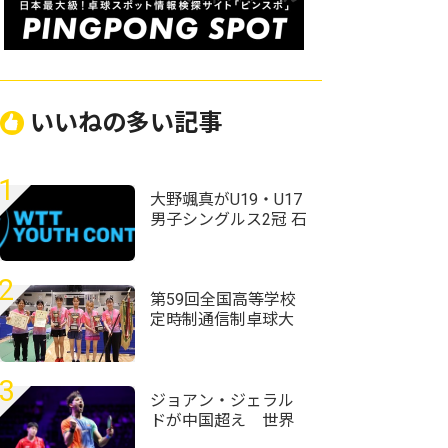
いいねの多い記事
1
大野颯真がU19・U17
男子シングルス2冠 石
田心美、村松心菜も
優勝 日本勢が4種目制
覇WTTユースコンテ
2
ンダー・アルマトイ
第59回全国高等学校
2026
定時制通信制卓球大
会
3
ジョアン・ジェラル
ドが中国超え 世界
ランク12位・温瑞博