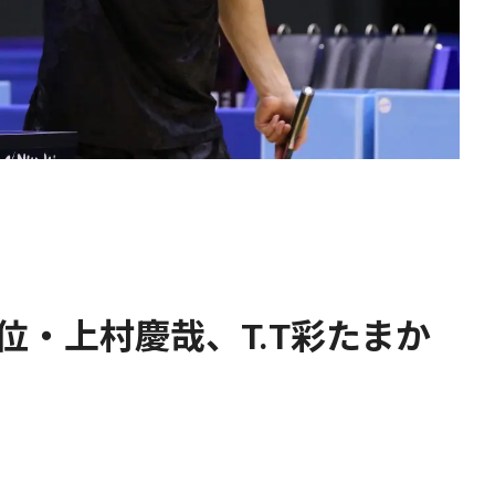
位・上村慶哉、T.T彩たまか